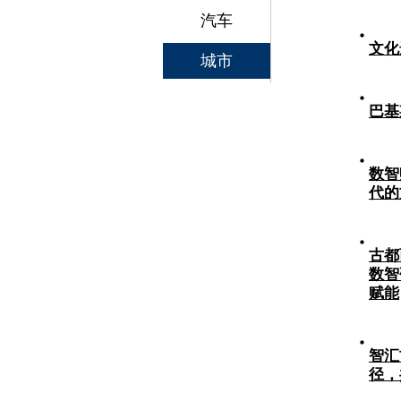
汽车
文化
城市
巴基
数智
代的
古都
数智
赋能
智汇
径，