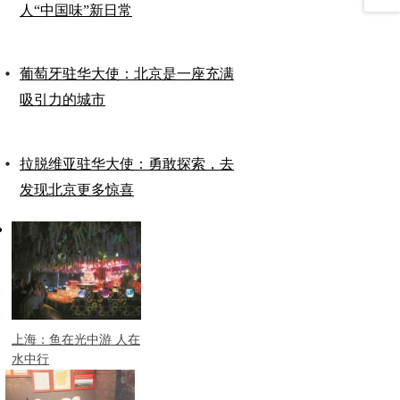
人“中国味”新日常
葡萄牙驻华大使：北京是一座充满
吸引力的城市
拉脱维亚驻华大使：勇敢探索，去
发现北京更多惊喜
上海：鱼在光中游 人在
水中行