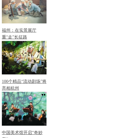
福州：在实景展厅
重“走”长征路
100个精品“流动剧场”将
亮相杭州
中国美术馆开启“奇妙