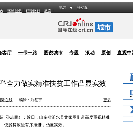
地方
移动版
市
环球创业
环球财智
教育
会客厅
一带一路
图说城市
专题
滚动
原创
直观中
举全力做实精准扶贫工作凸显实效
国际在线
编辑：刘征宇
更多
超 孙志鹏）：近日，山东省沂水县龙家圈街道高度重视精准
，使脱贫攻坚有序推进，凸显实效。