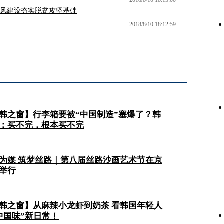
风建设夯实脱贫攻坚基础
2018/8/10 18:12:59
韩之窗】行李箱要被“中国制造”塞爆了？韩
：买不完，根本买不完
为媒 筑梦丝路｜第八届丝路沙画艺术节在京
举行
韩之窗】从麻辣小龙虾到奶茶 看韩国年轻人
中国味”新日常！