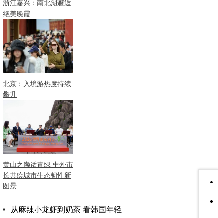
浙江嘉兴：南北湖邂逅
绝美晚霞
北京：入境游热度持续
攀升
黄山之巅话青绿 中外市
长共绘城市生态韧性新
图景
从麻辣小龙虾到奶茶 看韩国年轻