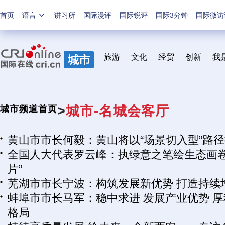
首页
语言
讲习所
国际漫评
国际锐评
国际3分钟
国际微访
旅游
文化
经贸
创新
我
>
城市-名城会客厅
城市频道首页
黄山市市长何毅：黄山将以“场景切入型”路
全国人大代表罗云峰：执绿意之笔绘生态画卷
片”
芜湖市市长宁波：构筑发展新优势 打造持续
蚌埠市市长马军：稳中求进 发展产业优势 厚
格局