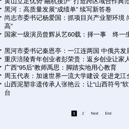
黄山立足优势“融杭接沪” 打造跨区域合作典
黑河：高质量发展“成绩单” 续写新答卷
尚志市委书记杨爱国：抓项目兴产业塑环境 
高”
国家一级演员曾辉从艺60载：择一事 终一
黑河市委书记秦恩亭：一江连两国 中俄共发
重庆涪陵青年创业者彭荣贵：返乡创业让家
广西“95后”教师禹思：脚踏实地用心教育
周玉代表：加速世界一流大学建设 促进龙江
山西泥塑非遗传承人张艳云：让“山西符号”
台
1
2
Next
End