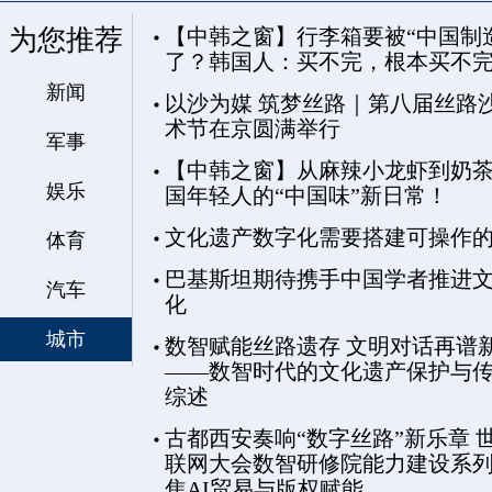
为您推荐
【中韩之窗】行李箱要被“中国制
了？韩国人：买不完，根本买不
新闻
以沙为媒 筑梦丝路｜第八届丝路
术节在京圆满举行
军事
【中韩之窗】从麻辣小龙虾到奶茶
娱乐
国年轻人的“中国味”新日常！
文化遗产数字化需要搭建可操作
体育
巴基斯坦期待携手中国学者推进
汽车
化
城市
数智赋能丝路遗存 文明对话再谱
——数智时代的文化遗产保护与
综述
古都西安奏响“数字丝路”新乐章 
联网大会数智研修院能力建设系
焦AI贸易与版权赋能