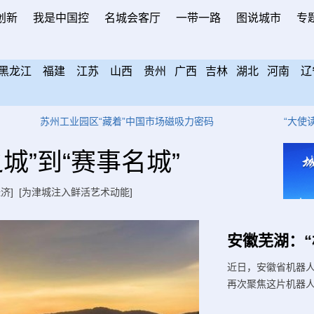
创新
我是中国控
名城会客厅
一带一路
图说城市
专
黑龙江
福建
江苏
山西
贵州
广西
吉林
湖北
河南
辽
工业园区“藏着”中国市场磁吸力密码
“大使读书会”在京举
城”到“赛事名城”
经济]
[为津城注入鲜活艺术动能]
安徽芜湖：“
近日，安徽省机器
再次聚焦这片机器