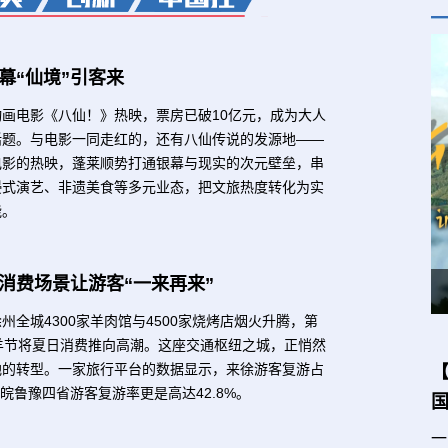
幕“仙境”引客来
画电影《八仙！》热映，票房已破10亿元，成为大人
话题。与电影一同走红的，还有八仙传说的发源地——
电影的热映，蓬莱顺势打通银幕与现实的次元壁垒，串
浸式演艺、非遗美食等多元业态，把文旅热度转化为实
能。
消费场景让游客“一来再来”
【从云南出发】云南菌子：藏在山林间的极致美味
【“中国游记”第二季㉔】赏花、喝茶、放风筝 中国春天的快乐谁懂啊
州全城4300家羊肉馆与4500家烧烤店烟火升腾，第
羊节将夏日消费推向高潮。这座交通枢纽之城，正悄然
地的转型。一家旅行平台的数据显示，来徐游客复游占
苏皖鲁豫四省游客复游率更是高达42.8%。
一