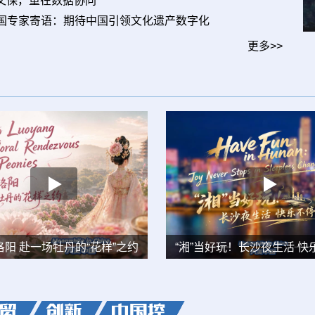
I文保，重在数据协同
全国人大代表罗云峰：执绿意之笔绘生态画卷 擦亮巢湖“最好名片”
芜湖市市长宁波：构筑发展新优势 打造持续增值型城市
国专家寄语：期待中国引领文化遗产数字化
更多>>
阳 赴一场牡丹的“花样”之约
“湘”当好玩！长沙夜生活 快