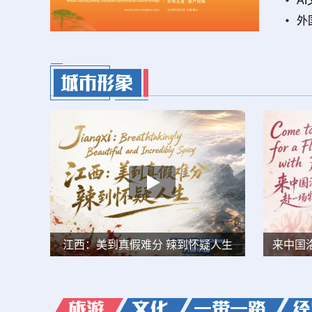
A
黄山市市长何毅：黄山将以“场景切入型”路径拥抱人工智能
外
ill
江西：美到真假难分 辣到怀疑人生
来中国洛