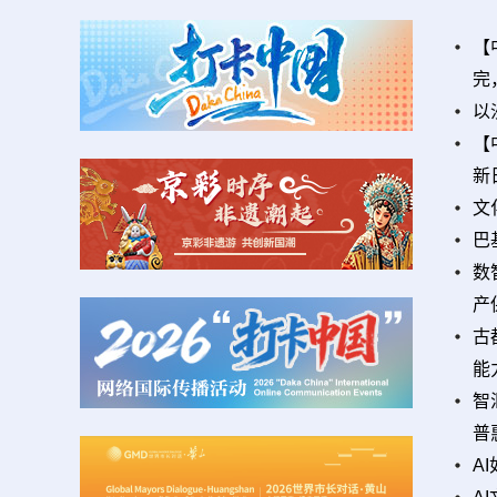
【
完
以
【
新
文
巴
数
产
古
能
智
普
A