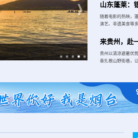
山东蓬莱：银
随着电影的热映，
演艺、非遗美食等
来贵州，赴一
33处场景焕新 
贵州以清凉避暑优
香扎根山野街巷，