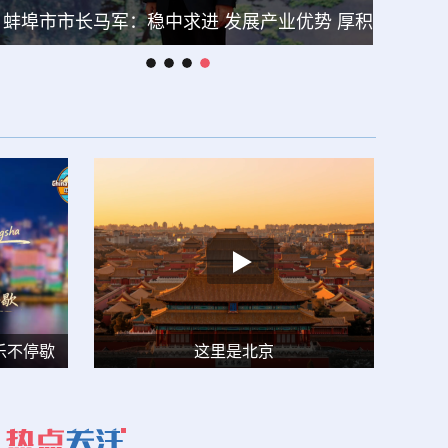
蚌埠市市长马军：稳中求进 发展产业优势 厚积薄发 打开城市新格局
乐不停歇
这里是北京
云