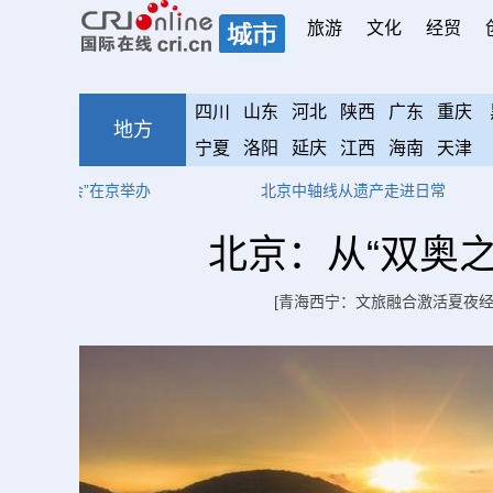
旅游
文化
经贸
四川
山东
河北
陕西
广东
重庆
地方
宁夏
洛阳
延庆
江西
海南
天津
在京举办
北京中轴线从遗产走进日常
苏州
北京：从“双奥之
[青海西宁：文旅融合激活夏夜