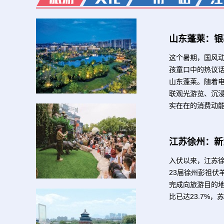
山东蓬莱：银
这个暑期，国风动
孩童口中的热议
山东蓬莱。随着
联观光游览、沉
实在在的消费动
江苏徐州：新
【中韩之窗】韩国年轻人奔赴上海玩变装，下一秒直接穿越成古风主角！
入伏以来，江苏徐
23届徐州彭祖伏
完成向旅游目的
比已达23.7%，