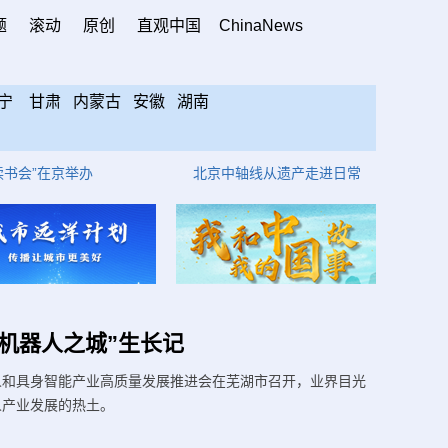
题
滚动
原创
直观中国
ChinaNews
宁
甘肃
内蒙古
安徽
湖南
办
北京中轴线从遗产走进日常
苏州工业园
机器人之城”生长记
人和具身智能产业高质量发展推进会在芜湖市召开，业界目光
人产业发展的热土。