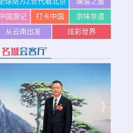
全球南方Z世代看北京
澜湄之窗
中国游记
打卡中国
京味非遗
从云南出发
炫彩世界