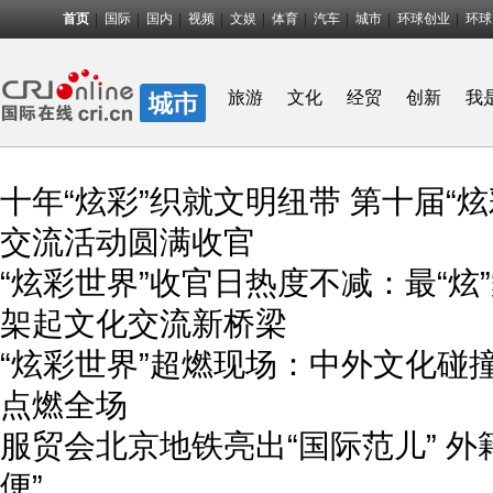
首页
国际
国内
视频
文娱
体育
汽车
城市
环球创业
环球
旅游
文化
经贸
创新
我
十年“炫彩”织就文明纽带 第十届“
交流活动圆满收官
“炫彩世界”收官日热度不减：最“炫
架起文化交流新桥梁
“炫彩世界”超燃现场：中外文化碰
点燃全场
服贸会北京地铁亮出“国际范儿” 外
便”