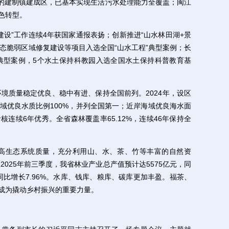
建制镇建成区，已基本实现生活污水处理能力全覆盖；闽江
色转型。
”工作连续4年获国家通报表扬；创新推进“山水林田湖+景
生态脆弱区域修复建设等项目入选全国“山水工程”典型案例；长
典型案例，5个水土保持科教园入选全国水土保持科普教育基
质量稳定优良、稳中有进、保持全国前列。2024年，设区
流域优良水质比例100%，并列全国第一；近岸海域优良海水面
核连续6年优秀。全省森林覆盖率65.12%，连续46年保持全
生态系统质量，充分利用山、水、茶、竹等丰富的自然资
025年前三季度，我省林业产业总产值预计达5575亿元，同
，同比增长7.96%。水库、钱库、粮库、碳库更加丰盈。福茶、
，成为撬动乡村振兴的重要力量。