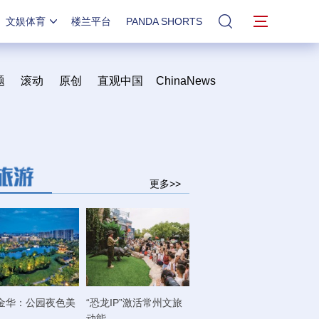
文娱体育
楼兰平台
PANDA SHORTS
站内搜索
题
滚动
原创
直观中国
ChinaNews
更多>>
金华：公园夜色美
“恐龙IP”激活常州文旅
动能