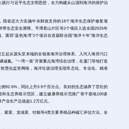
上践行习近平生态文明思想，全力构建从山顶到海洋的保护治
我省还大力实施中央财政支持的18个海洋生态保护修复项
岸带生态安全屏障。平潭君山片区等2个项目入选全国2025年
、莆田“蓝色海湾”2个项目在首届联合国“海洋十年”海洋生态
立起从源头至末端的全链条海洋治理体系。入河入海排污口
降磷减氮。“一湾一策”开展重点海湾综合治理，在厦门等地打造
建智慧化监管网络，海洋垃圾治理实现常态化、专业化、精准
92.6%，同比上升3.9个百分点。良好的生态涵养了茁壮的
殖和生态养殖示范区，建立健康养殖示范推广骨干基地100多
洋产业生产总值超1.2万亿元。
紫菜、龙须菜、牡蛎等4类主要养殖品种碳汇评估方法。全