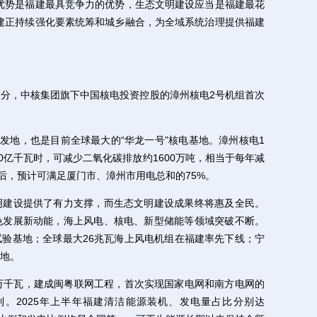
势是福建最具竞争力的优势，生态文明建设应当是福建最花
建正持续强化要素统筹和城乡融合，为全域系统治理提供福建
2分，中核集团旗下中国核电投资控股的漳州核电2号机组首次
地，也是目前全球最大的“华龙一号”核电基地。漳州核电1
0亿千瓦时，可减少二氧化碳排放约1600万吨，相当于每年减
后，预计可满足厦门市、漳州市用电总和的75%。
建设提供了有力支撑，而生态文明建设成果终将惠及全民。
色发展新动能，海上风电、核电、新型储能等领域突破不断。
验基地；全球最大26兆瓦海上风电机组在福建率先下线；宁
地。
7万千瓦，建成闽粤联网工程，首次实现国家电网和南方电网的
。2025年上半年福建清洁能源装机、发电量占比分别达