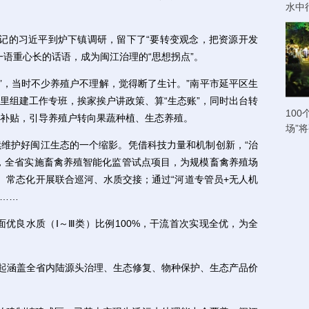
水中
书记的习近平到炉下镇调研，留下了“要转变观念，把资源开发
一语重心长的话语，成为闽江治理的“思想拐点”。
区’，当时不少养殖户不理解，觉得断了生计。”南平市延平区生
里组建工作专班，挨家挨户讲政策、算“生态账”，同时出台转
100
补贴，引导养殖户转向果蔬种植、生态养殖。
场”
护好闽江生态的一个缩影。凭借科技力量和机制创新，“治
4年，全省实施畜禽养殖智能化监管试点项目，为规模畜禽养殖场
）常态化开展联合巡河、水质交接；通过“河道专管员+无人机
系……
优良水质（Ⅰ～Ⅲ类）比例100%，干流首次实现全优，为全
起涵盖全省内陆源头治理、生态修复、物种保护、生态产品价