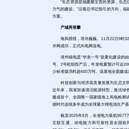
“生态资源是福建最宝贵的资源，生态优
力气的建设。”沿着总书记指引的方向，福
方案。
产城再登攀
海风猎猎，塔吊巍巍。11月22日9时3
并网成功，正式向电网送电。
漳州核电是“华龙一号”批量化建设的始发
号、2号机组投产后，年发电量预计可达20
少标准煤消耗超600万吨。该基地全面建成
科技创新与经济高质量发展为生态文明
近年来，我省加速清洁能源转型，激活绿
建成首个、全国唯一国家级海上风电检测试
德时代连续多年成为全球最大锂电池生产基
截至2025年9月，全省电力装机957
互联互通，供电能力和可靠性居全国前列