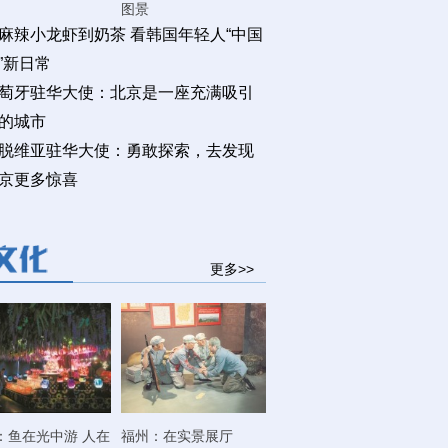
图景
麻辣小龙虾到奶茶 看韩国年轻人“中国
”新日常
萄牙驻华大使：北京是一座充满吸引
的城市
脱维亚驻华大使：勇敢探索，去发现
京更多惊喜
更多>>
：鱼在光中游 人在
福州：在实景展厅