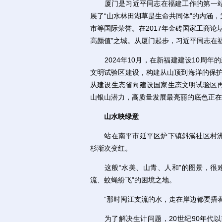
厦门是习近平同志在福建工作的第一站，
展了“山水林田湖草是生命共同体”的内涵
市等国际荣誉。在2017年金砖国家工商
高颜值”之城。从厦门起步，习近平同志在
2024年10月，在新福建建设10周年
文明试验区建设，构建从山顶到海洋的保护
从建设生态省向建设国家生态文明试验区
山银山潜力，高质量发展最亮丽的底色正在
山水映绿意
站在南平市延平区炉下镇斜溪社区村洲
杉渐次变红。
这般“水美、山青、人和”的图景，很难
流、蚊蝇纷飞”的困境之地。
“那时闽江支流的水，走在岸边都要捂着
为了解决生计问题，20世纪90年代以