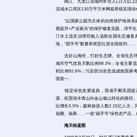
闽江、九龙江流域内常住人口1万以上的
流域水口库区130万平方米网箱养殖实现绿
“以国家公园为主体的自然保护地体系建设
观提升+产业振兴”的保护修复实践，漳平
汀水土流失治理经验入选联合国生态修复
地，“国字号”数量和类型位居全国前列……
念好山海经，打好生态牌。全省生态环境
城市空气优良天数比例98.3%；全省主要
积比例92.6%；污染防治攻坚战成效国家考
国第一。
锚定绿色发展道路，我省不断巩固提高
源，拓宽绿水青山向金山银山转化的路径。2
比增长5.5%；森林旅游人数2.15亿人次
福菌、福果……一批“福字号”绿色农产品
海天绘蓝图