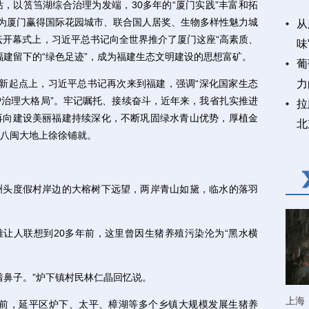
以筼筜湖综合治理为发端，30多年的“厦门实践”丰富和拓
，为厦门赢得国际花园城市、联合国人居奖、生物多样性魅力城
从
论坛开幕式上，习近平总书记向全世界推介了厦门这座“高素质、
味
福建留下的“绿色足迹”，成为福建生态文明建设的思想富矿。
葡
的新起点上，习近平总书记再次来到福建，强调“深化国家生态
力
治理大格局”。牢记嘱托、接续奋斗，近年来，我省扎实推进
拉
再向建设美丽福建持续深化，不断巩固绿水青山优势，厚植金
北
八闽大地上徐徐铺就。
头度假村岸边的大榕树下远望，两岸青山如黛，临水的落羽
让人联想到20多年前，这里曾因生猪养殖污染沦为“黑水横
鼻子。”炉下镇村民林仁晶回忆说。
上海
前，延平区炉下、太平、樟湖等多个乡镇大规模发展生猪养