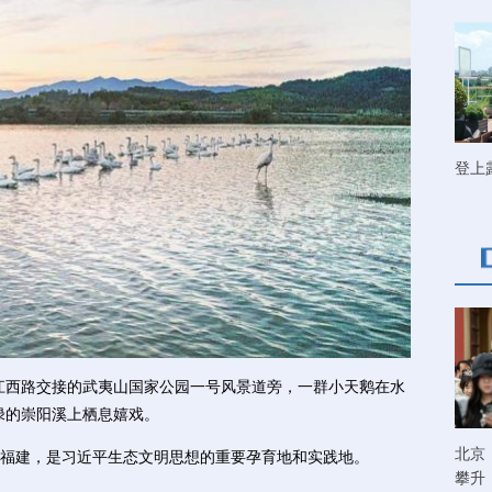
登上
江西路交接的武夷山国家公园一号风景道旁，一群小天鹅在水
绿的崇阳溪上栖息嬉戏。
北京
建，是习近平生态文明思想的重要孕育地和实践地。
攀升