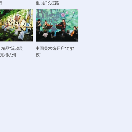
行
重“走”长征路
个精品“流动剧
中国美术馆开启“奇妙
将亮相杭州
夜”