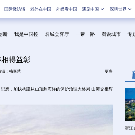
国际微访谈
老外在中国
外媒看中国
遇见中国
深耕世界
创新
我是中国控
名城会客厅
一带一路
图说城市
专
乡相得益彰
编辑：韩嘉慧
更多
想，加快构建从山顶到海洋的保护治理大格局 山海交相辉
浙江