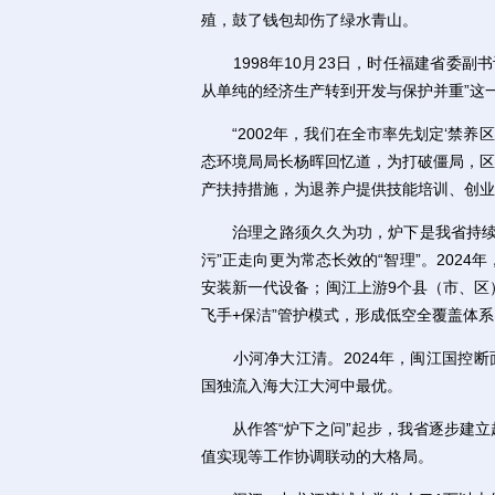
殖，鼓了钱包却伤了绿水青山。
1998年10月23日，时任福建省委副
从单纯的经济生产转到开发与保护并重”这
“2002年，我们在全市率先划定‘禁养
态环境局局长杨晖回忆道，为打破僵局，区
产扶持措施，为退养户提供技能培训、创业
治理之路须久久为功，炉下是我省持续维
污”正走向更为常态长效的“智理”。202
安装新一代设备；闽江上游9个县（市、区
飞手+保洁”管护模式，形成低空全覆盖体
小河净大江清。2024年，闽江国控断面
国独流入海大江大河中最优。
从作答“炉下之问”起步，我省逐步建立
值实现等工作协调联动的大格局。