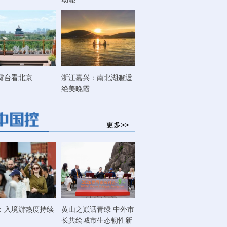
露台看北京
浙江嘉兴：南北湖邂逅
绝美晚霞
更多>>
：入境游热度持续
黄山之巅话青绿 中外市
长共绘城市生态韧性新