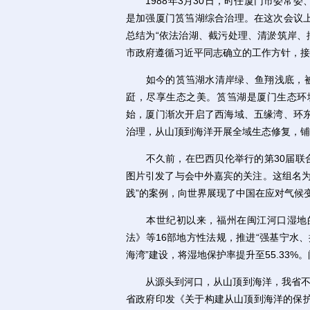
1988年3月30日，时任厦门市委常委
是加强厦门筼筜湖综合治理。在这次会议
总结为“依法治湖、截污处理、清淤筑岸、
市政府遵循习近平同志确立的工作方针，接
如今的筼筜湖水清岸绿、鱼翔浅底，被称
跹，尽享生态之美。筼筜湖是厦门生态环
始，厦门渐次开启了西海域、五缘湾、环
治理，从山顶到海洋开展全域生态修复，铺
不久前，在巴西贝伦举行的第30届联合
图片引发了与会中外嘉宾的关注。这组名为
践”的案例，向世界展现了中国在应对气候
本世纪初以来，福州在闽江河口湿地的
法》等16部地方性法规，推进“强基宁水
海湾”建设，将湿地保护率提升至55.33%
从源头到河口，从山顶到海洋，我省不仅
省政府印发《关于构建从山顶到海洋的保护