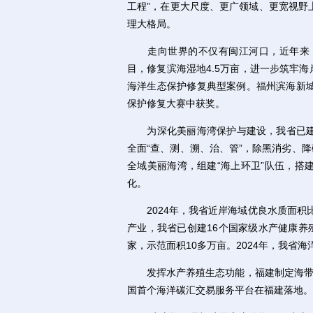
工程”，在更大尺度、更广领域、更宽视野
理大格局。
走向世界的不仅有闽江河口，近年来，
目，修复滨海湿地4.5万亩，进一步筑牢海
海洋生态保护修复典型案例。福州滨海新城
保护修复大赛中获奖。
为深化美丽海湾保护与建设，我省已建
全面“查、测、溯、治、管”，除黑消劣、
全域美丽海湾，组建“海上环卫”队伍，搭
化。
2024年，我省近岸海域优良水质面积比例
产业，我省已创建16个国家级水产健康养
家，示范面积10多万亩。2024年，我省海
发挥水产养殖生态功能，福建制定海带、
国首个海洋碳汇交易服务平台在福建落地。