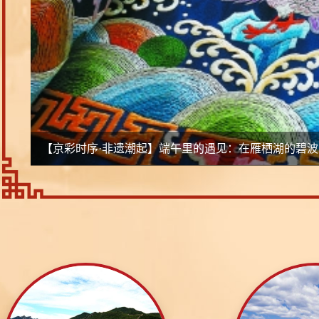
【京彩时序·非遗潮起】端午里的遇见：在雁栖湖的碧波