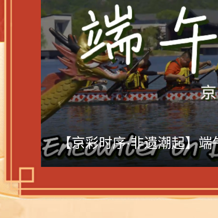
【京彩时序·非遗潮起】端