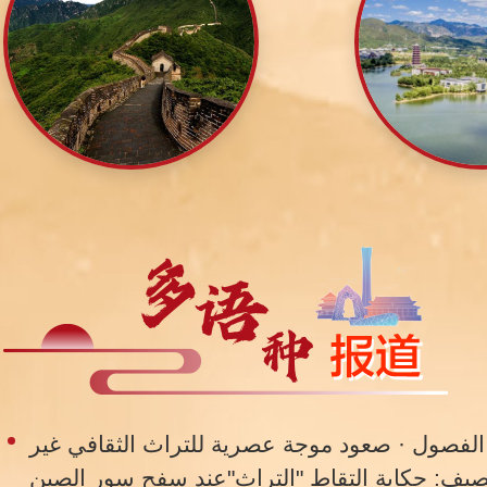
 الفصول · صعود موجة عصرية للتراث الثقافي غير
الصيف: حكاية التقاط "التراث"عند سفح سور الصين