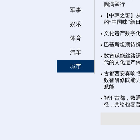
圆满举行
军事
【中韩之窗】从
的“中国味”新
娱乐
文化遗产数字
体育
巴基斯坦期待
汽车
数智赋能丝路遗
代的文化遗产
城市
古都西安奏响“
数智研修院能力
赋能
智汇古都，数通
径，共绘包容