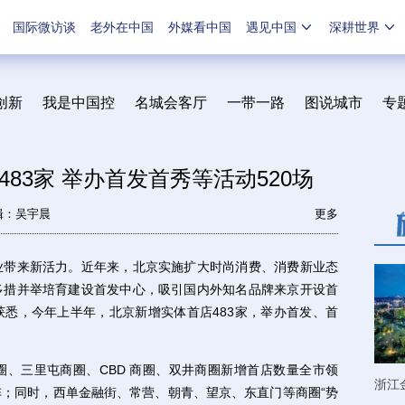
国际微访谈
老外在中国
外媒看中国
遇见中国
深耕世界
创新
我是中国控
名城会客厅
一带一路
图说城市
专
83家 举办首发首秀等活动520场
辑：吴宇晨
更多
带来新活力。近年来，北京实施扩大时尚消费、消费新业态
多措并举培育建设首发中心，吸引国内外知名品牌来京开设首
悉，今年上半年，北京新增实体首店483家，举办首发、首
三里屯商圈、CBD 商圈、双井商圈新增首店数量全市领
浙江
；同时，西单金融街、常营、朝青、望京、东直门等商圈“势