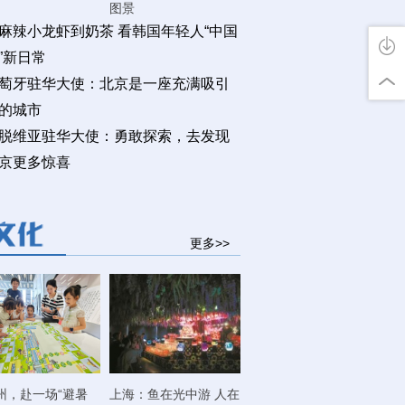
图景
麻辣小龙虾到奶茶 看韩国年轻人“中国
”新日常
萄牙驻华大使：北京是一座充满吸引
的城市
脱维亚驻华大使：勇敢探索，去发现
京更多惊喜
更多>>
州，赴一场“避暑
上海：鱼在光中游 人在