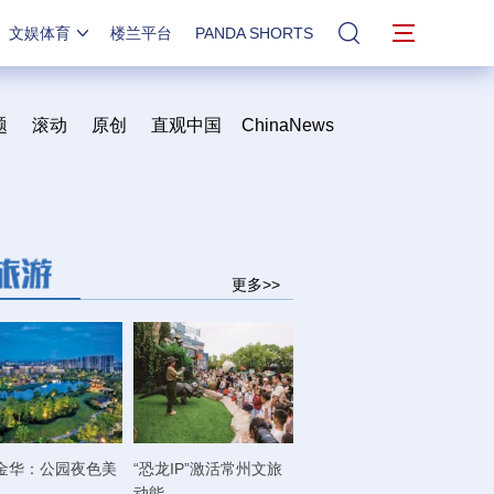
文娱体育
楼兰平台
PANDA SHORTS
站内搜索
题
滚动
原创
直观中国
ChinaNews
更多>>
金华：公园夜色美
“恐龙IP”激活常州文旅
动能