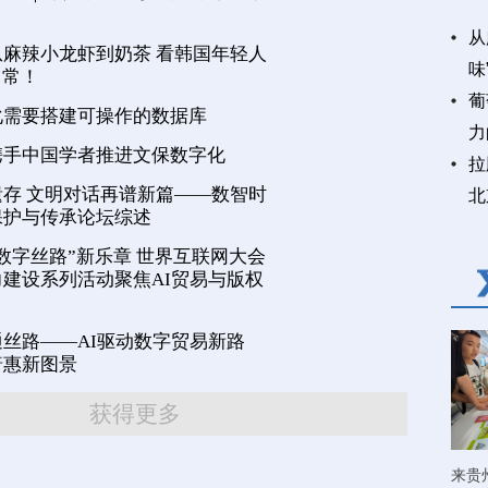
从
麻辣小龙虾到奶茶 看韩国年轻人
味
日常！
葡
化需要搭建可操作的数据库
力
携手中国学者推进文保数字化
拉
存 文明对话再谱新篇——数智时
北
保护与传承论坛综述
数字丝路”新乐章 世界互联网大会
建设系列活动聚焦AI贸易与版权
丝路——AI驱动数字贸易新路
普惠新图景
获得更多
来贵