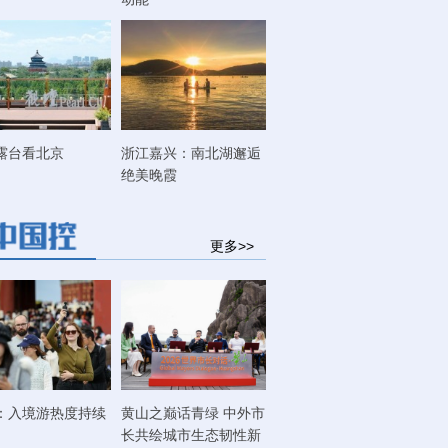
露台看北京
浙江嘉兴：南北湖邂逅
绝美晚霞
更多>>
：入境游热度持续
黄山之巅话青绿 中外市
长共绘城市生态韧性新