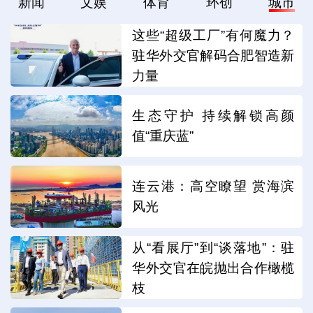
新闻
文娱
体育
环创
城市
这些“超级工厂”有何魔力？
驻华外交官解码合肥智造新
力量
生态守护 持续解锁高颜
值“重庆蓝”
连云港：高空瞭望 赏海滨
风光
从“看展厅”到“谈落地”：驻
华外交官在皖抛出合作橄榄
枝