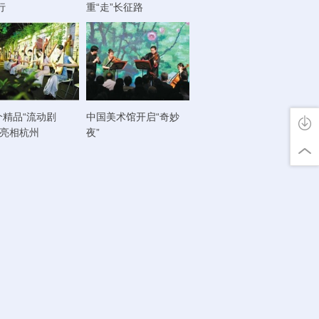
行
重“走”长征路
个精品“流动剧
中国美术馆开启“奇妙
将亮相杭州
夜”