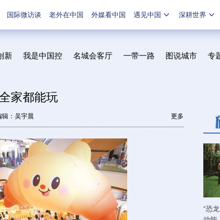
国际微访谈
老外在中国
外媒看中国
遇见中国
深耕世界
创新
我是中国控
名城会客厅
一带一路
图说城市
专
全家都能玩
编辑：吴宇晨
更多
“恐龙
动能