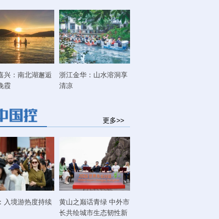
嘉兴：南北湖邂逅
浙江金华：山水溶洞享
晚霞
清凉
更多>>
：入境游热度持续
黄山之巅话青绿 中外市
长共绘城市生态韧性新