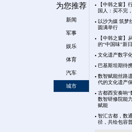
为您推荐
【中韩之窗】行
国人：买不完
新闻
以沙为媒 筑梦
圆满举行
军事
【中韩之窗】从
的“中国味”新
娱乐
文化遗产数字
体育
巴基斯坦期待
汽车
数智赋能丝路遗
代的文化遗产
城市
古都西安奏响“
数智研修院能力
赋能
智汇古都，数通
径，共绘包容