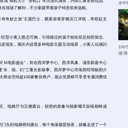
造成“候机大厅”“登机口”等沉浸式场景，内部汇聚名创优品、
水中
记者在现场了解到，不少家庭带着孩子特意前来选购。
奇奇妙之旅”主题巴士，载着游客穿梭滨江岸线，串联起文
巨型小黄人憨态可掬，引得路过的孩子纷纷驻足拍照留念。
搬进现实，展区内设置多种电影主题互动场景，小黄人玩偶闪
100
场”
GATE M电影盛会”，则在西岸梦中心、西岸凤巢、浦东新嘉中心
建“水、陆、幻”三重光影叙事。西岸梦中心市场部经理杨阳介
三大商业空间超100家餐饮商户，观众凭票根可享受专属消费优
区、电梯厅与五楼露台，软萌的形象与陆家嘴天际线相映成
的门头到电梯再到露台，每个角落都是惊喜，就像走进了一个