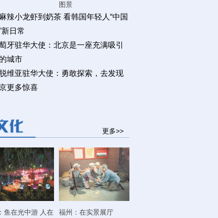
图景
麻辣小龙虾到奶茶 看韩国年轻人“中国
”新日常
萄牙驻华大使：北京是一座充满吸引
的城市
脱维亚驻华大使：勇敢探索，去发现
京更多惊喜
更多>>
：鱼在光中游 人在
福州：在实景展厅