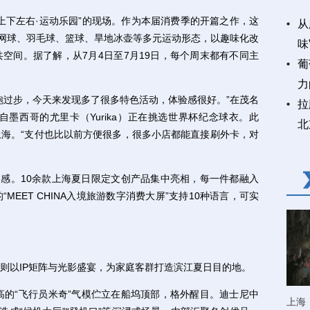
“上下左右·运动乐园”的现场。作为本届消费季的开篇之作，这
从
、网球、羽毛球、篮球、旱地冰壶等多元运动形态，以趣味化改
味
空间。据了解，从7月4日至7月19日，每个周末都有不同主
葡
力
过步，今天来发现多了很多特色活动，体验感很好。”在茂名
拉
自墨西哥的尤里卡（Yurika）正在挑选世界杯纪念球衣。此
北
海。“支付也比以前方便很多，很多小店都能直接刷外卡，对
感。10余款上海夏日限定文创产品集中亮相，每一件都融入
EET CHINA入境旅游数字消费大屏”支持10种语言，可实
以IP矩阵与光影盛宴，为家庭客群打造滨江夏日目的地。
的“飞行员米奇”气模伫立在船坞顶部，格外醒目。迪士尼中
上海