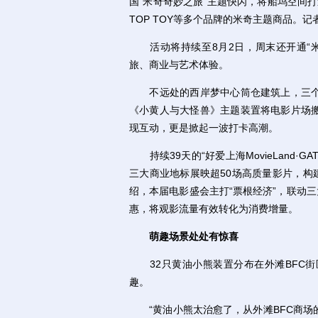
国“米奇奇妙之旅”主题快闪，将船坞空间打
TOP TOY等多个品牌的米奇主题商品。
活动将持续至8月2日，周末还开通“米
旅、商业与艺术体验。
不远处的西岸梦中心筒仓建筑上，三个
《小黄人与大怪兽》主题装置将电影片场
现互动，更是掀起一波打卡高潮。
持续39天的“好爱上海MovieLand·
三大商业地标展映超50场高质量影片，构
绍，本届电影盛会主打“票根经济”，联动
惠，将观影流量有效转化为消费增量。
萌趣场景处处有惊喜
32只黄油小熊装置分布在外滩BFC街
趣。
“黄油小熊太治愈了，从外滩BFC商场