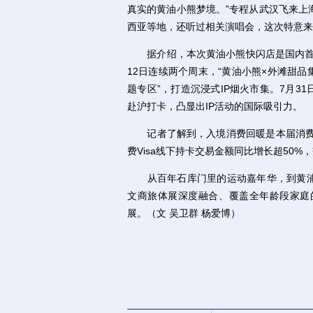
真实的黄油小熊梦境。”专程从武汉飞来上
西亚等地，还听过相关演唱会，这次特意来
据介绍，本次黄油小熊快闪店是国内首个
12日连续两个周末，“黄油小熊×外滩甜品
题专区”，打造沉浸式IP烟火市集。7月3
赴沪打卡，凸显出IP活动的国际吸引力。
记者了解到，入境消费回暖是本届消费季的
费Visa线下持卡交易金额同比增长超50%
从百年石库门里的运动嘉年华，到黄浦江
文商旅体展深度融合、覆盖全年龄段家庭
展。（文 吴卫群 杨爱博）