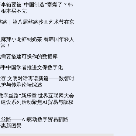
李箱要被“中国制造”塞爆了？韩
，根本买不完
丝路｜第八届丝路沙画艺术节在京
麻辣小龙虾到奶茶 看韩国年轻人
日常！
化需要搭建可操作的数据库
携手中国学者推进文保数字化
存 文明对话再谱新篇——数智时
保护与传承论坛综述
数字丝路”新乐章 世界互联网大会
建设系列活动聚焦AI贸易与版权
丝路——AI驱动数字贸易新路
普惠新图景