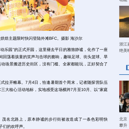
熊烘焙主题限时快闪登陆外滩BFC。摄影 海沙尔
浙江
动乐园”的正式开园，这里褪去平日的雅致静谧，化作了一座
绝美
堂间回荡着孩童的笑声与击球的脆响，趣味足球、街头篮球、旱
运动场景搬进历史街区，没有门槛、全家都能玩，正好契合了
正式拉开帷幕。7月4日，恰逢暑期首个周末，记者随探营队伍
C三大核心活动地标，实地感受这场横跨7月至10月、以“家庭
北京
茂名北路上，原本静谧的步行街被改造成了一条色彩明快
攀升
孩子们的欢呼声。