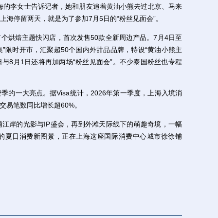
海的李女士告诉记者，她和朋友追着黄油小熊去过北京、马来
上海停留两天，就是为了参加7月5日的“粉丝见面会”。
烘焙主题快闪店，首次发售50款全新周边产品。7月4日至
集”限时开市，汇聚超50个国内外甜品品牌，特设“黄油小熊主
1日与8月1日还将再加两场“粉丝见面会”。不少泰国粉丝也专程
一大亮点。据Visa统计，2026年第一季度，上海入境消
，交易笔数同比增长超60%。
岸的光影与IP盛会，再到外滩天际线下的萌趣奇境，一幅
的夏日消费新图景，正在上海这座国际消费中心城市徐徐铺