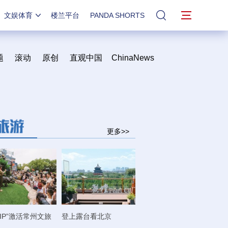
文娱体育
楼兰平台
PANDA SHORTS
站内搜索
题
滚动
原创
直观中国
ChinaNews
更多>>
IP”激活常州文旅
登上露台看北京