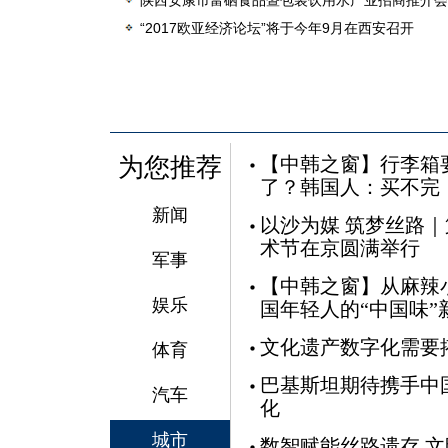
陕西安康市富硒食品暨包装饮用水产业招商推介会
“2017欧亚经济论坛”将于今年9月在西安召开
为您推荐
【中韩之窗】行李箱
了？韩国人：买不完
新闻
以沙为媒 筑梦丝路
术节在京圆满举行
军事
【中韩之窗】从麻辣
娱乐
国年轻人的“中国味”
文化遗产数字化需要
体育
巴基斯坦期待携手中
汽车
化
城市
数智赋能丝路遗存 