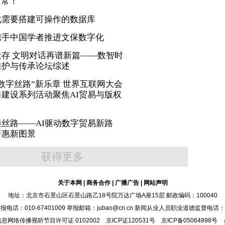
日常！
化需要搭建可操作的数据库
携手中国学者推进文保数字化
存 文明对话再谱新篇——数智时
保护与传承论坛综述
数字丝路”新乐章 世界互联网大会
建设系列活动聚焦AI贸易与版权
丝路——AI驱动数字贸易新路
普惠新图景
获得更多
关于本网
|
商务合作
|
广播广告
|
网站声明
地址：北京市石景山区石景山路乙18号院万达广场A座15层 邮政编码：100040
：010-67401009 举报邮箱：jubao@cri.cn 新闻从业人员职业道德监督电话：010-6
息网络传播视听节目许可证 0102002 京ICP证120531号 京ICP备05064898号