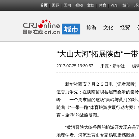
首页
国际
国内
视频
文娱
体育
汽车
城市
环
旅游
文化
经贸
“大山大河”拓展陕西“一
2017-07-25 13:30:57
来源：
新华社
编
新华社西安７月２３日电（记者郑昕）在
伍奋力争先；在陕南留坝县层峦叠翠的秦岭
峰……一个周末里的这场“秦岭与黄河的对话
随着《“一带一路”体育旅游发展行动方案》
育＋旅游”的战略版图。
“黄河晋陕大峡谷段的旅游开发现在是万
地理学者、河流发育史专家杨联康感慨道。