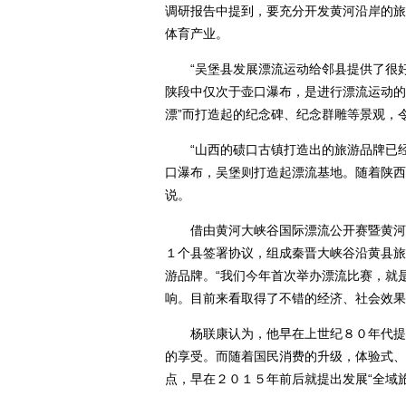
调研报告中提到，要充分开发黄河沿岸的旅
体育产业。
“吴堡县发展漂流运动给邻县提供了很好
陕段中仅次于壶口瀑布，是进行漂流运动的
漂”而打造起的纪念碑、纪念群雕等景观，
“山西的碛口古镇打造出的旅游品牌已经
口瀑布，吴堡则打造起漂流基地。随着陕西
说。
借由黄河大峡谷国际漂流公开赛暨黄河漂
１个县签署协议，组成秦晋大峡谷沿黄县旅
游品牌。“我们今年首次举办漂流比赛，就
响。目前来看取得了不错的经济、社会效果
杨联康认为，他早在上世纪８０年代提出
的享受。而随着国民消费的升级，体验式、
点，早在２０１５年前后就提出发展“全域