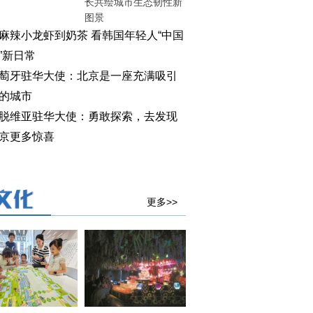
长共绘城市生态韧性新
图景
麻辣小龙虾到奶茶 看韩国年轻人“中国
”新日常
萄牙驻华大使：北京是一座充满吸引
的城市
脱维亚驻华大使：勇敢探索，去发现
京更多惊喜
更多>>