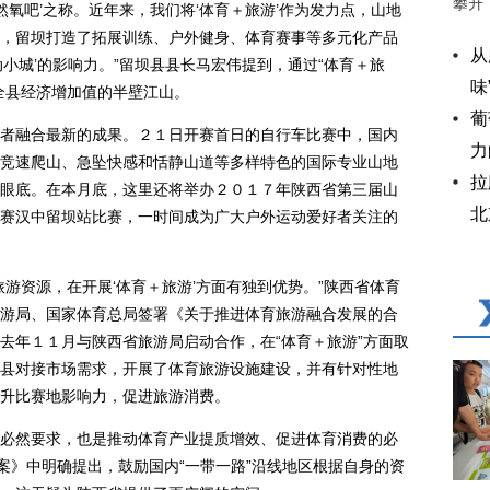
攀升
氧吧’之称。近年来，我们将‘体育＋旅游’作为发力点，山地
，留坝打造了拓展训练、户外健身、体育赛事等多元化产品
从
小城’的影响力。”留坝县县长马宏伟提到，通过“体育＋旅
味
全县经济增加值的半壁江山。
葡
融合最新的成果。２１日开赛首日的自行车比赛中，国内
力
竞速爬山、急坠快感和恬静山道等多样特色的国际专业山地
拉
眼底。在本月底，这里还将举办２０１７年陕西省第三届山
北
赛汉中留坝站比赛，一时间成为广大户外运动爱好者关注的
资源，在开展‘体育＋旅游’方面有独到优势。”陕西省体育
游局、国家体育总局签署《关于推进体育旅游融合发展的合
去年１１月与陕西省旅游局启动合作，在“体育＋旅游”方面取
县对接市场需求，开展了体育旅游设施建设，并有针对性地
升比赛地影响力，促进旅游消费。
然要求，也是推动体育产业提质增效、促进体育消费的必
案》中明确提出，鼓励国内“一带一路”沿线地区根据自身的资