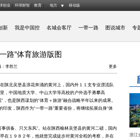
球创业
环球财智
教育
地方
移动版
创新
我是中国控
名城会客厅
一带一路
图说城市
专
带一路”体育旅游版图
辑：李胜兰
更多
陕北吴堡县浪花奔涌的黄河上，国内外１１支专业漂流队
里，中国地质大学、中山大学等高校的户外选手勇攀高
”，也是陕西谋划的“体育＋旅游”融合战略半年以来的成果。
的印发，陕西作为“一带一路”重要省份，将继续拓展自身“体
事俱备、只欠东风”。站在陕西榆林吴堡县的黄河二碛，国内
浙江
早在１９８２年，他就曾完成徒步对黄河全程的考察，并在