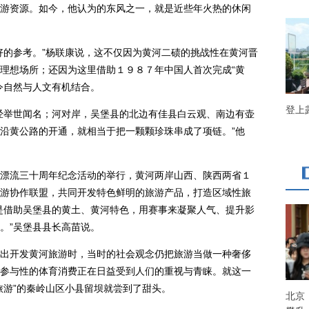
游资源。如今，他认为的东风之一，就是近些年火热的休闲
的参考。”杨联康说，这不仅因为黄河二碛的挑战性在黄河晋
理想场所；还因为这里借助１９８７年中国人首次完成“黄
令自然与人文有机结合。
登上
举世闻名；河对岸，吴堡县的北边有佳县白云观、南边有壶
沿黄公路的开通，就相当于把一颗颗珍珠串成了项链。”他
流三十周年纪念活动的举行，黄河两岸山西、陕西两省１
游协作联盟，共同开发特色鲜明的旅游产品，打造区域性旅
是借助吴堡县的黄土、黄河特色，用赛事来凝聚人气、提升影
。”吴堡县县长高苗说。
开发黄河旅游时，当时的社会观念仍把旅游当做一种奢侈
参与性的体育消费正在日益受到人们的重视与青睐。就这一
旅游”的秦岭山区小县留坝就尝到了甜头。
北京