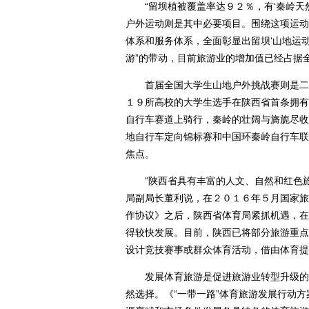
“留坝植被覆盖率达９２％，有‘秦岭天然
户外运动则是其中必要项目。围绕这项运动
体系和服务体系，全面彰显出留坝‘山地运动
游”的带动，目前旅游业的增加值已经占据
首届全国大学生山地户外挑战赛则是二者
１９所高校的大学生选手在陕西省首条拥有
自行车赛道上骑行，秦岭的壮阔与旖旎尽收
地自行车定向锦标赛和中国环秦岭自行车联
焦点。
“陕西省具有丰富的人文、自然和红色旅游
局副局长董利说，在２０１６年５月国家旅
作协议》之后，陕西省体育局紧抓机遇，在
得较快发展。目前，陕西已将部分旅游重点
设计竞技赛事或群众体育活动，借由体育提
发展体育旅游是促进旅游业转型升级的必
然选择。《“一带一路”体育旅游发展行动方