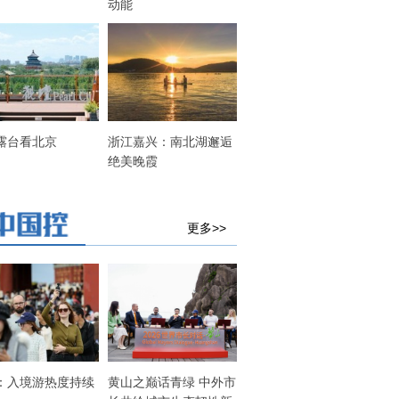
动能
露台看北京
浙江嘉兴：南北湖邂逅
绝美晚霞
更多>>
：入境游热度持续
黄山之巅话青绿 中外市