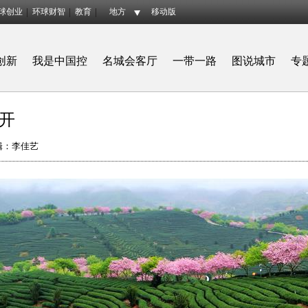
球创业
环球财智
教育
地方
移动版
创新
我是中国控
名城会客厅
一带一路
图说城市
专
开
辑：李佳艺