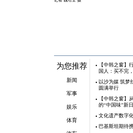
记者 魏培全 摄
为您推荐
【中韩之窗】行
国人：买不完
新闻
以沙为媒 筑梦
圆满举行
军事
【中韩之窗】从
的“中国味”新
娱乐
文化遗产数字
体育
巴基斯坦期待