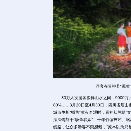
游客在青神县“观萤
30万人次游客徜徉山水之间，9000万
80%……3月20日至4月30日，四川省眉
城市争相“贩售”萤火奇观时，青神却凭借“
深深镌刻于“唤鱼联姻”、千年竹编技艺、
线路，让众多游客不禁感慨，“原本以为只