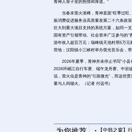
青神人骨子里的热情和厚道。”
当春末萤火渐稀，青神直面“旺季过旺、淡
振消费促进服务业高质量发展二十六条政策
壮大到重大项目支持的系统方案，如同一支
国有资产引领带动、社会资本广泛参与的“
游年收入超百万元；瑞峰镇天池村用5万元
营地；汉阳镇小三峡村举办萤光音乐会，带
2026年夏季，青神并未停止书写“小县
2026环岷江自行车赛、端午龙舟赛、中
说，萤火虫是青神的“引路微光”，而这些贯
量与人间烟火。（记者 付远书）
为您推荐
【中韩之窗】行