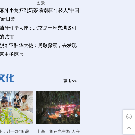
图景
麻辣小龙虾到奶茶 看韩国年轻人“中国
”新日常
萄牙驻华大使：北京是一座充满吸引
的城市
脱维亚驻华大使：勇敢探索，去发现
京更多惊喜
更多>>
州，赴一场“避暑
上海：鱼在光中游 人在