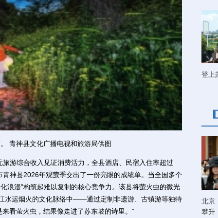
登上
”。 青神县文化广播电视和旅游局供图
元旅游综合收入见证消费活力，全县酒店、民宿入住率超过
山市青神县2026年观萤季交出了一份亮眼的成绩单。当全国多个
文化浪漫”构筑起难以复制的核心竞争力。该县将萤火虫的微光
岷江水运烟火的文化脉络中——通过定制非遗游、古镇游等独特
北京
是来看萤火虫，结果像走进了苏东坡的诗里。”
攀升