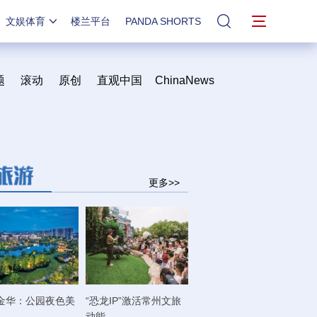
文娱体育
楼兰平台
PANDA SHORTS
站内搜索
题
滚动
原创
直观中国
ChinaNews
更多>>
金华：公园夜色美
“恐龙IP”激活常州文旅
动能