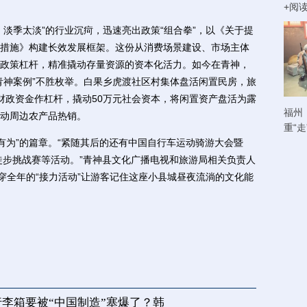
+阅
季太淡”的行业沉疴，迅速亮出政策“组合拳”，以《关于提
措施》构建长效发展框架。这份从消费场景建设、市场主体
政策杠杆，精准撬动存量资源的资本化活力。如今在青神，
青神案例”不胜枚举。白果乡虎渡社区村集体盘活闲置民房，旅
财政资金作杠杆，撬动50万元社会资本，将闲置资产盘活为露
福州
动周边农产品热销。
重“
有为”的篇章。“紧随其后的还有中国自行车运动骑游大会暨
岩徒步挑战赛等活动。”青神县文化广播电视和旅游局相关负责人
穿全年的“接力活动”让游客记住这座小县城昼夜流淌的文化能
李箱要被“中国制造”塞爆了？韩