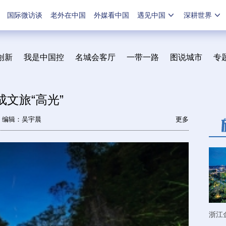
国际微访谈
老外在中国
外媒看中国
遇见中国
深耕世界
创新
我是中国控
名城会客厅
一带一路
图说城市
专
成文旅“高光”
编辑：吴宇晨
更多
浙江