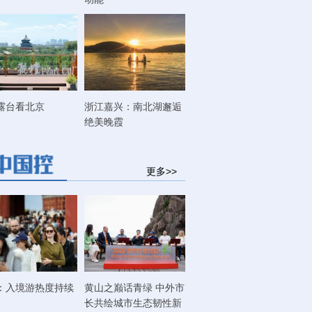
露台看北京
浙江嘉兴：南北湖邂逅
绝美晚霞
更多>>
：入境游热度持续
黄山之巅话青绿 中外市
长共绘城市生态韧性新