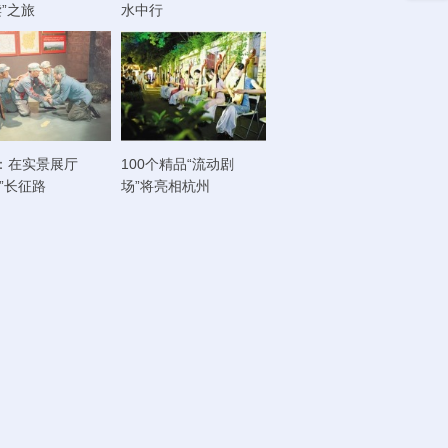
读”之旅
水中行
：在实景展厅
100个精品“流动剧
走”长征路
场”将亮相杭州