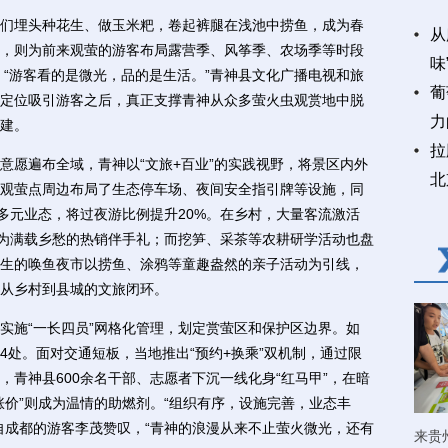
埋头种花生、做玉米粑，卷起裤腿在浅池中捞鱼，成为春
从
，则为前来观萤的游客布局露营季、风筝季、农场季等时段
味
。“游客看的是微光，品的是生活。”青神县文化广播电视和旅
葡
定位吸引游客之后，真正支撑青神从众多萤火虫观赏地中脱
力
建。
拉
愿遍布全域，青神以“文旅+百业”的实践视野，将景区内外
北
观萤点周边布局了生态停车场、夜间安全指引牌等设施，同
等多元业态，将过夜游比例提升20%。在乡村，大量客流激活
成为满载乡愁的热销伴手礼；而挖笋、采茶等农耕研学活动也盘
生的唤鱼夜市以捞鱼、涂鸦等童趣盎然的亲子活动为引线，
从乡村到县城的文旅闭环。
施“一长四员”网格化管理，划定赏萤区和保护区边界。如
54处。面对交通短板，当地推出“预约+换乘”双机制，通过限
青神县600余名干部、志愿者下沉一线化身“红马甲”，在暗
涨价”则成为温情的助燃剂。“组织有序，设施完善，业态丰
自成都的游客李茂赞叹，“青神的浪漫从来不止萤火微光，还有
来贵