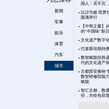
国人：买不完
新闻
以沙为媒 筑梦
圆满举行
军事
【中韩之窗】从
的“中国味”新
娱乐
文化遗产数字
体育
巴基斯坦期待
汽车
数智赋能丝路遗
代的文化遗产
城市
古都西安奏响“
数智研修院能力
赋能
智汇古都，数通
径，共绘包容