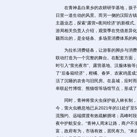
在青神县白果乡的农耕研学基地，孩子们
日里一道生动的风景。而另一侧的汉阳古镇
主题业态，探索“露营+夜间经济”的新模式
游局相关负责人介绍，观萤季在凭借差异化
颖而出的，是全链条、多场景消费体系的构
为拉长消费链条，让游客的脚步与消费意
联动打造为一个完整的舞台。在配套方面，
时引入“萤光夜市”、露营基地、汉服体验
了“后备箱经济”，柑橘、春笋、农家鸡蛋
活了沉睡的农舍与旧民房。在县城，应时而
串联起竹博馆、熊猫馆等场馆节点，形成了
同时，青神将萤火虫保护嵌入林长制，实
今，萤火虫栖息地已从2021年的11处扩至
流预约、远端摆渡有效疏解拥堵；高峰时段，
夜中护航安全。“青神人周末让路，商户不
富，政府有为，市场有效，居民有力。”来