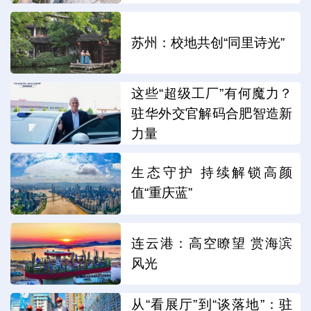
苏州：校地共创“同里诗光”
这些“超级工厂”有何魔力？
驻华外交官解码合肥智造新
力量
生态守护 持续解锁高颜
值“重庆蓝”
连云港：高空瞭望 赏海滨
风光
从“看展厅”到“谈落地”：驻