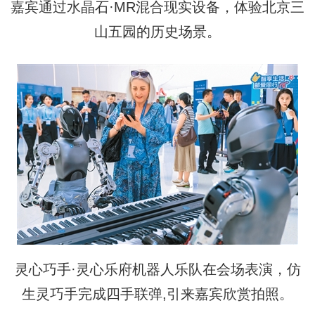
嘉宾通过水晶石·MR混合现实设备，体验北京三
山五园的历史场景。
灵心巧手·灵心乐府机器人乐队在会场表演，仿
生灵巧手完成四手联弹,引来嘉宾欣赏拍照。