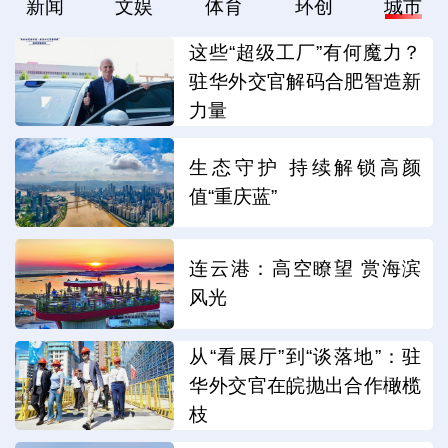
新闻
文娱
体育
环创
城市
这些“超级工厂”有何魔力？
驻华外交官解码合肥智造新
力量
生态守护 持续解锁高颜
值“重庆蓝”
连云港：高空瞭望 赏海滨
风光
从“看展厅”到“谈落地”：驻
华外交官在皖抛出合作橄榄
枝