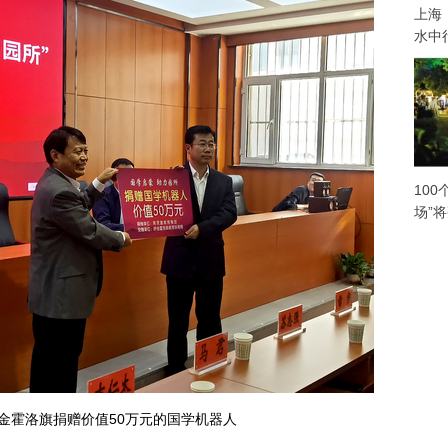
上海
水中
100
场”
金霍洛旗捐赠价值50万元的国学机器人