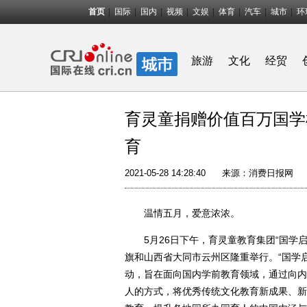
首页
国际
国内
视频
文娱
体育
汽车
城市
环
旅游
文化
经贸
育灵童捐赠价值百万国学
育
2021-05-28 14:28:40
来源：
消费日报网
温情五月，爱意浓浓。
5月26日下午，育灵童教育集团“国学启
旗和山西省大同市云州区隆重举行。“国学启
动，旨在面向国内学前教育领域，通过向内
人的方式，将优秀传统文化教育新成果、新