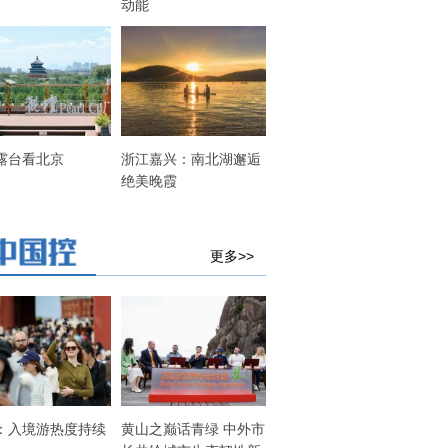
动能
露台看北京
浙江嘉兴：南北湖邂逅
绝美晚霞
更多>>
：入境游热度持续
黄山之巅话青绿 中外市