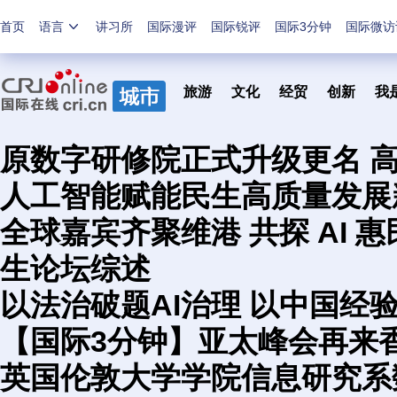
首页
语言
讲习所
国际漫评
国际锐评
国际3分钟
国际微访
旅游
文化
经贸
创新
我
原数字研修院正式升级更名 
人工智能赋能民生高质量发展
全球嘉宾齐聚维港 共探 AI 
生论坛综述
以法治破题AI治理 以中国经
【国际3分钟】亚太峰会再来
英国伦敦大学学院信息研究系