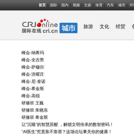
首页
国际
国内
视频
文娱
体育
汽车
城市
环
旅游
文化
经贸
峰会-纳希玛
峰会-全吉男
峰会-萨穆尔
峰会-洪曜庄
峰会-尼·奎诺
峰会-希金斯
峰会-高锐
研修班 王巍
研修班 朱晓东
研修班 希金斯
让“沉睡”的智慧苏醒 ，解锁文明传承的数智密码！
“AI医生”究竟靠不靠谱？这场论坛事关你的健康！