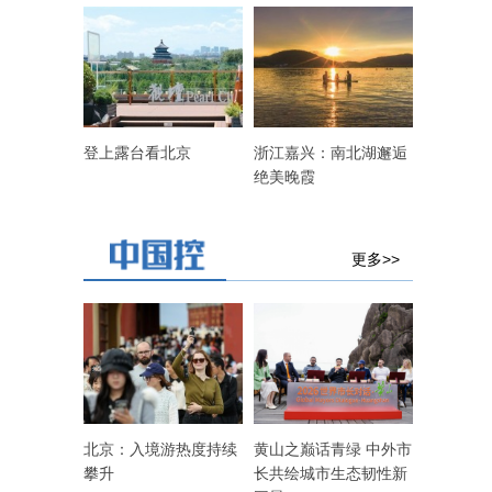
登上露台看北京
浙江嘉兴：南北湖邂逅
绝美晚霞
更多>>
北京：入境游热度持续
黄山之巅话青绿 中外市
攀升
长共绘城市生态韧性新