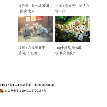
来贵州，赴一场“避暑
上海：鱼在光中游 人在
+阅读”之旅
水中行
福州：在实景展厅
100个精品“流动剧
重“走”长征路
场”将亮相杭州
7401111 监督邮箱：jiancha@cri.cn
京公网安备 11040102700187号