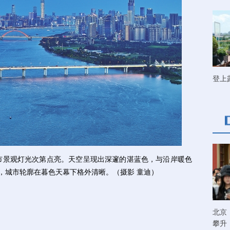
登上
景观灯光次第点亮。天空呈现出深邃的湛蓝色，与沿岸暖色
”，城市轮廓在暮色天幕下格外清晰。（摄影 童迪）
北京
攀升