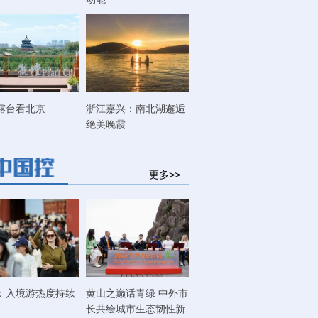
露台看北京
浙江嘉兴：南北湖邂逅
绝美晚霞
更多>>
：入境游热度持续
黄山之巅话青绿 中外市
长共绘城市生态韧性新