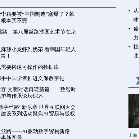
从
李箱要被“中国制造”塞爆了？韩
味
，根本买不完
葡
丝路｜第八届丝路沙画艺术节在京
力
拉
麻辣小龙虾到奶茶 看韩国年轻人
日常！
北
化需要搭建可操作的数据库
携手中国学者推进文保数字化
存 文明对话再谱新篇——数智时
保护与传承论坛综述
数字丝路”新乐章 世界互联网大会
建设系列活动聚焦AI贸易与版权
丝路——AI驱动数字贸易新路
上海
普惠新图景