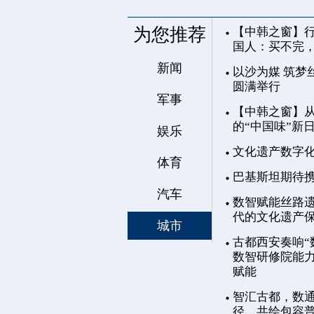
为您推荐
【中韩之窗】行
国人：买不完
新闻
以沙为媒 筑梦
圆满举行
军事
【中韩之窗】从
的“中国味”新
娱乐
文化遗产数字
体育
巴基斯坦期待
汽车
数智赋能丝路遗
代的文化遗产
城市
古都西安奏响“
数智研修院能力
赋能
智汇古都，数通
径，共绘包容