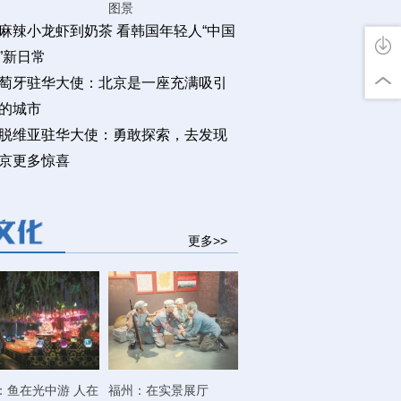
图景
麻辣小龙虾到奶茶 看韩国年轻人“中国
”新日常
萄牙驻华大使：北京是一座充满吸引
的城市
脱维亚驻华大使：勇敢探索，去发现
京更多惊喜
更多>>
：鱼在光中游 人在
福州：在实景展厅