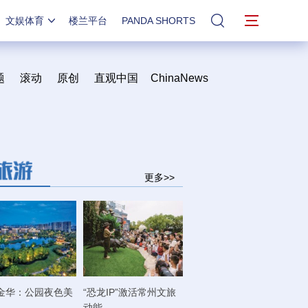
文娱体育
楼兰平台
PANDA SHORTS
站内搜索
题
滚动
原创
直观中国
ChinaNews
更多>>
金华：公园夜色美
“恐龙IP”激活常州文旅
动能