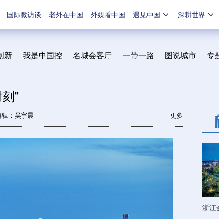
国际微访谈
老外在中国
外媒看中国
遇见中国
深耕世界
创新
我是中国控
名城会客厅
一带一路
图说城市
专
刻”
编辑：吴宇晨
更多
浙江