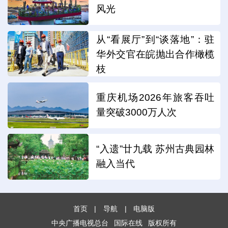
风光
从“看展厅”到“谈落地”：驻
华外交官在皖抛出合作橄榄
枝
重庆机场2026年旅客吞吐
量突破3000万人次
“入遗”廿九载 苏州古典园林
融入当代
首页
|
导航
|
电脑版
中央广播电视总台
国际在线
版权所有