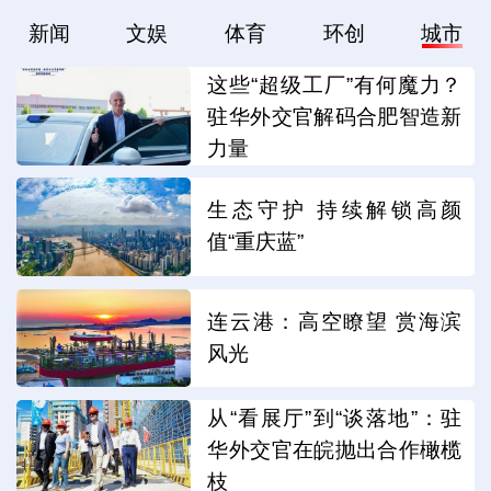
新闻
文娱
体育
环创
城市
这些“超级工厂”有何魔力？
驻华外交官解码合肥智造新
力量
生态守护 持续解锁高颜
值“重庆蓝”
连云港：高空瞭望 赏海滨
风光
从“看展厅”到“谈落地”：驻
华外交官在皖抛出合作橄榄
枝