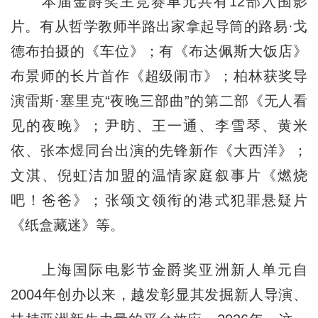
本届金爵奖主竞赛单元共有12部入围影
片。有从哲学教师半路出家拿起导筒的路易·戈
德布拍摄的《车位》；有《布达佩斯大饭店》
布景师的长片首作《超级闹市》；柏林获奖导
演雷斯·塞里克“夜晚三部曲”的第二部《无人看
见的夜晚》；尹昉、王一通、李雪琴、黄米
依、张本煜同台出演的先锋新作《大西洋》；
文淇、倪虹洁加盟的温情家庭叙事片《燃烧
吧！爸爸》；张颂文领衔的港式犯罪悬疑片
《纸盒藏迷》等。
上海国际电影节金爵奖亚洲新人单元自
2004年创办以来，越发彰显其发掘新人导演、