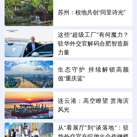
苏州：校地共创“同里诗光”
这些“超级工厂”有何魔力？
驻华外交官解码合肥智造新
力量
生态守护 持续解锁高颜
值“重庆蓝”
连云港：高空瞭望 赏海滨
风光
从“看展厅”到“谈落地”：驻
华外交官在皖抛出合作橄榄