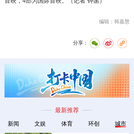
首映，4部为国际首映。（记者 钟菡）
编辑：韩嘉慧
分享：
最新推荐
新闻
文娱
体育
环创
城市