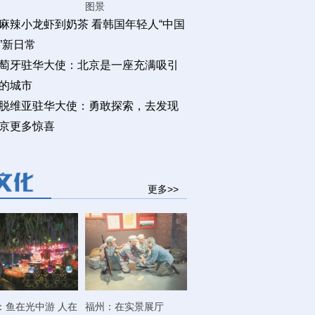
图景
麻辣小龙虾到奶茶 看韩国年轻人“中国
”新日常
萄牙驻华大使：北京是一座充满吸引
的城市
脱维亚驻华大使：勇敢探索，去发现
京更多惊喜
更多>>
：鱼在光中游 人在
福州：在实景展厅