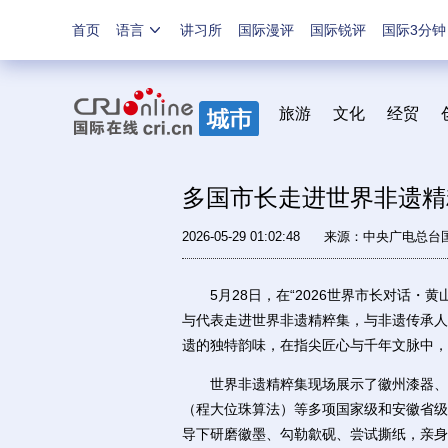
首页
语言
讲习所
国际漫评
国际锐评
国际3分钟
旅游
文化
经贸
多国市长走进世界非遗精
2026-05-29 01:02:48
来源：中央广电总台
5月28日，在“2026世界市长对话・
与代表走进世界非遗精粹集，与非遗传承人
遗的独特韵味，在指尖匠心与千年文脉中，
世界非遗精粹集现场展示了徽州漆器、徽
（程大位珠算法）等多项国家级和安徽省级
导下研磨徽墨、勾勒歙砚、尝试撕纸，亲身