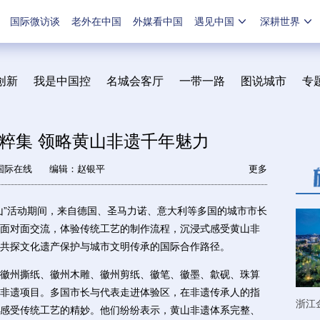
国际微访谈
老外在中国
外媒看中国
遇见中国
深耕世界
创新
我是中国控
名城会客厅
一带一路
图说城市
专
粹集 领略黄山非遗千年魅力
国际在线
编辑：赵银平
更多
黄山”活动期间，来自德国、圣马力诺、意大利等多国的城市市长
面对面交流，体验传统工艺的制作流程，沉浸式感受黄山非
共探文化遗产保护与城市文明传承的国际合作路径。
州撕纸、徽州木雕、徽州剪纸、徽笔、徽墨、歙砚、珠算
非遗项目。多国市长与代表走进体验区，在非遗传承人的指
浙江
感受传统工艺的精妙。他们纷纷表示，黄山非遗体系完整、