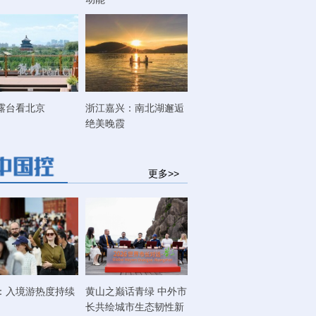
露台看北京
浙江嘉兴：南北湖邂逅
绝美晚霞
更多>>
：入境游热度持续
黄山之巅话青绿 中外市
长共绘城市生态韧性新