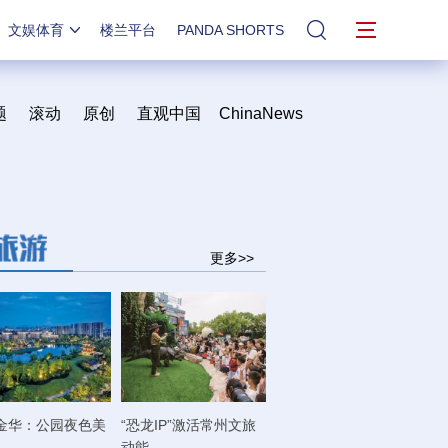
文娱体育
楼兰平台
PANDA SHORTS
站内搜索
题
滚动
原创
直观中国
ChinaNews
更多>>
金华：公园夜色美
“恐龙IP”激活常州文旅
动能