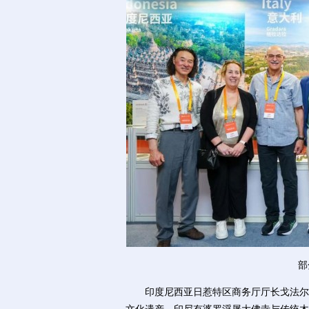
部
印度尼西亚日惹特区商务厅厅长戈法尔·