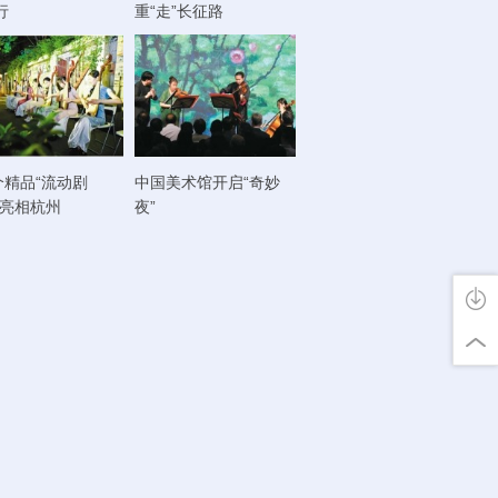
行
重“走”长征路
个精品“流动剧
中国美术馆开启“奇妙
将亮相杭州
夜”