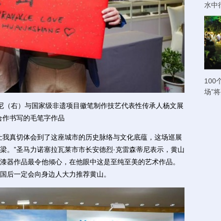
水中
100
场”
尼（右）与国家级非遗项目徽笔制作技艺代表性传承人杨文展
合作书写的毛笔字作品
我真切体会到了这座城市的历史脉络与文化底蕴，这场巡展
梁。”圣马力诺塞拉瓦莱市市长安德烈·克雷森蒂尼表示，黄山
漆器作品最令他倾心，在他眼中这是至纯至美的艺术作品。
国后一定会向身边人大力推荐黄山。