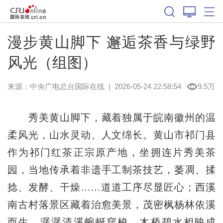
漫步黄山脚下 邂逅茶香与绿野
风光（组图）
来源：中央广电总台国际在线
|
2026-05-24 22:58:54
9.5万
秀美黄山脚下，藏着独属于皖南徽州的温
柔风光，山水灵动、人文绵长。黄山市祁门县
作为祁门红茶正宗原产地，坐拥连片秀美茶
园，当地传承着非遗手工制茶技艺，萎凋、揉
捻、发酵、干燥……道道工序尽显匠心；西溪
南古村落景区藏着治愈美景，茂密枫杨林依溪
而生，潺潺清溪蜿蜒穿梭，木桥碧水相映成