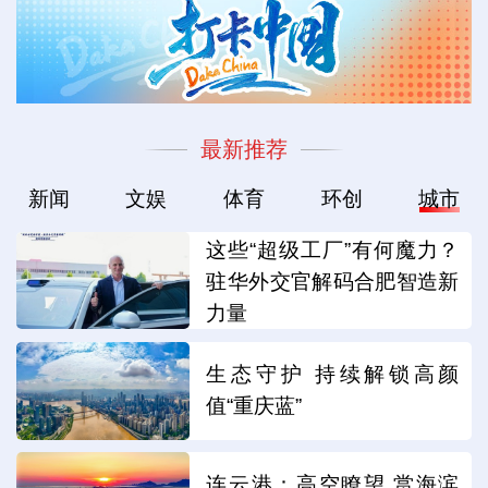
最新推荐
新闻
文娱
体育
环创
城市
这些“超级工厂”有何魔力？
驻华外交官解码合肥智造新
力量
生态守护 持续解锁高颜
值“重庆蓝”
连云港：高空瞭望 赏海滨