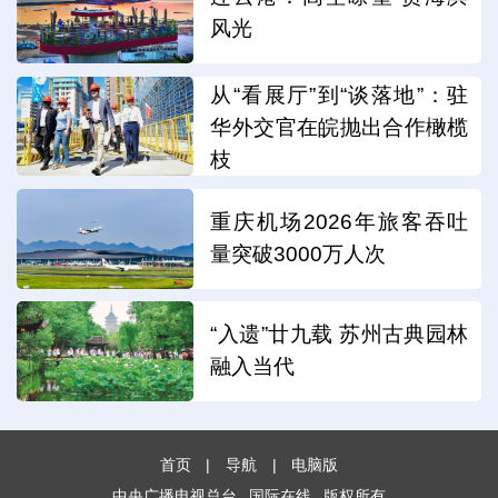
风光
从“看展厅”到“谈落地”：驻
华外交官在皖抛出合作橄榄
枝
重庆机场2026年旅客吞吐
量突破3000万人次
“入遗”廿九载 苏州古典园林
融入当代
首页
|
导航
|
电脑版
中央广播电视总台
国际在线
版权所有