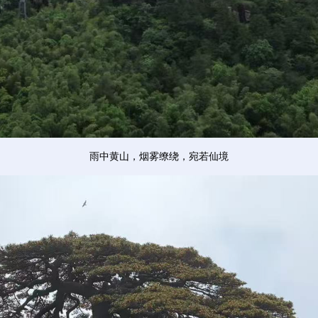
雨中黄山，烟雾缭绕，宛若仙境