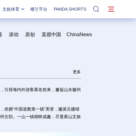
文娱体育
楼兰平台
PANDA SHORTS
站内搜索
题
滚动
原创
直观中国
ChinaNews
更多
，引得海内外游客慕名前来，邂逅山水徽州
坐拥“中国道教第一镇”美誉，徽派古建错
州古韵。一山一镇相映成趣，尽显黄山文旅