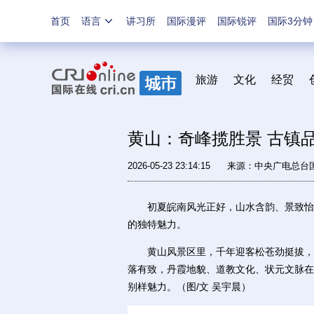
首页
语言
讲习所
国际漫评
国际锐评
国际3分钟
旅游
文化
经贸
黄山：奇峰揽胜景 古镇
2026-05-23 23:14:15
来源：中央广电总台
初夏皖南风光正好，山水含韵、景致怡人
的独特魅力。
黄山风景区里，千年迎客松苍劲挺拔，承
落有致，丹霞地貌、道教文化、状元文脉在
别样魅力。（图/文 吴宇晨）