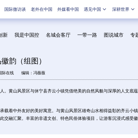
国际微访谈
老外在中国
外媒看中国
遇见中国
深耕世界
创新
我是中国控
名城会客厅
一带一路
图说城市
专
品徽韵（组图）
国际在线
编辑：冯薇薇
。黄山风景区与休宁县齐云小镇凭借绝美的自然风貌与深厚的人文底蕴
载着中外友好的美好寓意。与黄山风景区雄奇山水相得益彰的齐云小镇，
此交融汇聚。丰富的非遗文创、特色民俗体验项目，让游客沉浸式感受徽