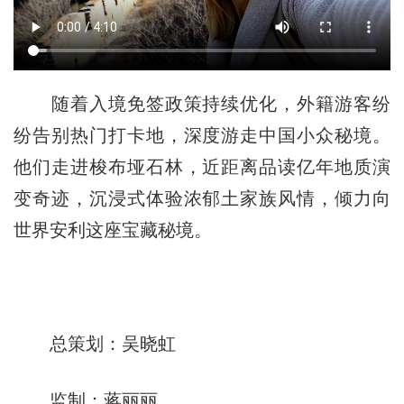
随着入境免签政策持续优化，外籍游客纷
纷告别热门打卡地，深度游走中国小众秘境。
他们走进梭布垭石林，近距离品读亿年地质演
变奇迹，沉浸式体验浓郁土家族风情，倾力向
世界安利这座宝藏秘境。
总策划：吴晓虹
监制：蒋丽丽