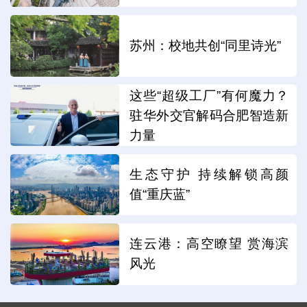
苏州：校地共创“同里诗光”
这些“超级工厂”有何魔力？
驻华外交官解码合肥智造新
力量
生态守护 持续解锁高颜
值“重庆蓝”
连云港：高空瞭望 赏海滨
风光