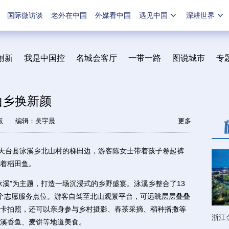
国际微访谈
老外在中国
外媒看中国
遇见中国
深耕世界
创新
我是中国控
名城会客厅
一带一路
图说城市
专
山乡换新颜
版
编辑：吴宇晨
更多
天台县泳溪乡北山村的梯田边，游客陈女士带着孩子卷起裤
着稻田鱼。
”为主题，打造一场沉浸式的乡野盛宴。泳溪乡整合了13
个志愿服务点位。游客自驾至北山观景平台，可远眺层层叠叠
卡拍照，还可以亲身参与乡村摄影、春茶采摘、稻种播撒等
浙江
溪香鱼、麦饼等地道美食。