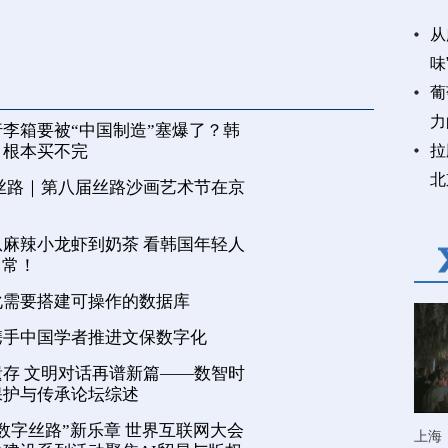
从
味
葡
力
李箱要被“中国制造”塞爆了？韩
，根本买不完
拉
北
丝路｜第八届丝路沙画艺术节在京
麻辣小龙虾到奶茶 看韩国年轻人
日常！
化需要搭建可操作的数据库
携手中国学者推进文保数字化
存 文明对话再谱新篇——数智时
保护与传承论坛综述
数字丝路”新乐章 世界互联网大会
上海