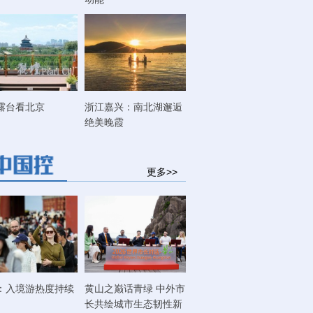
露台看北京
浙江嘉兴：南北湖邂逅
绝美晚霞
更多>>
：入境游热度持续
黄山之巅话青绿 中外市
长共绘城市生态韧性新