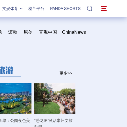
文娱体育
楼兰平台
PANDA SHORTS
站内搜索
题
滚动
原创
直观中国
ChinaNews
更多>>
金华：公园夜色美
“恐龙IP”激活常州文旅
动能