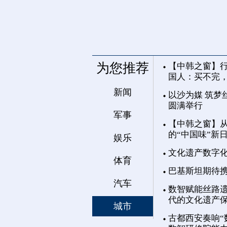
为您推荐
【中韩之窗】行
国人：买不完
新闻
以沙为媒 筑梦
圆满举行
军事
【中韩之窗】从
的“中国味”新
娱乐
文化遗产数字
体育
巴基斯坦期待
汽车
数智赋能丝路遗
代的文化遗产
城市
古都西安奏响“