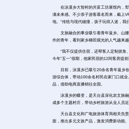
在泳溪乡大智村的共富工坊展馆内，犁、
满未来感。不少亲子游客慕名而来，戴上V
地。“传统与现代碰撞，孩子玩得入迷，我
文旅融合的事业吸引着青年返乡。山腰上
作的青年，看到家乡梯田观光的人气越来越
“我不仅提供住宿，还帮客人定制抓鱼、
今年“五一”假期，他家民宿的12间客房提
目前，泳溪乡已吸引20余名青年返乡创
游综合体，带动100余名村民在家门口就
品，借助电商直播销往全国。
泳溪乡的蝶变，是天台县深化农文旅融合
成多个主题村庄，带动乡村旅游从业人员近
天台县文化和广电旅游体育局相关负责人
面，推出多元文旅产品，激发消费新动能。