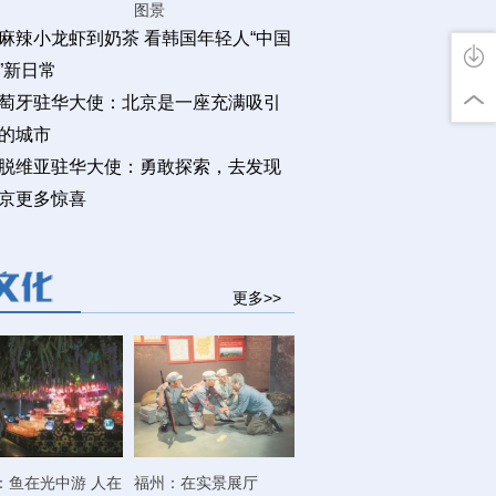
图景
麻辣小龙虾到奶茶 看韩国年轻人“中国
”新日常
萄牙驻华大使：北京是一座充满吸引
的城市
脱维亚驻华大使：勇敢探索，去发现
京更多惊喜
更多>>
：鱼在光中游 人在
福州：在实景展厅