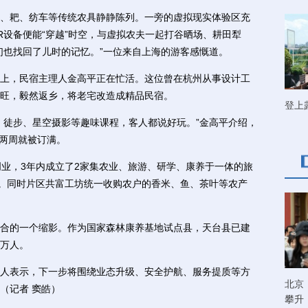
耙、纺车等传统农具静静陈列。一旁的虚拟现实体验区充
R设备便能“穿越”时空，与虚拟农夫一起打谷晒场、耕田犁
们也找回了儿时的记忆。”一位来自上海的游客感慨道。
，民宿主理人金高平正在忙活。这位曾在杭州从事设计工
旺，毅然返乡，将老宅改造成精品民宿。
登上
徒步、星空摄影等趣味课程，客人都说好玩。”金高平介绍，
前两周就被订满。
业，3年内成立了2家集农业、旅游、研学、康养于一体的旅
业。同时片区共富工坊统一收购农户的香米、鱼、茶叶等农产
的一个缩影。作为国家森林康养基地试点县，天台县已建
万人。
表示，下一步将围绕业态升级、安全护航、服务提质等方
北京
（记者 窦皓）
攀升