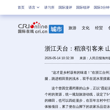
首页
语言
讲习所
国际漫评
国际锐评
国际3分钟
旅游
文化
经贸
浙江天台：稻浪引客来 
2026-05-14 10:32:38
来源：
人民日报海外
“这才是乡村该有的味道！”在浙江台州
腿，跳进稻田里的浅水，双手在泥水里摸索
这个曾因交通闭塞的山乡，正以“霞起泳溪
个村的资源，统一规划旅游动线，设定了5
的梯田，也可以四处漫步，在百年古村中打
体验项目，累了便在山脚下的农家乐品尝泳