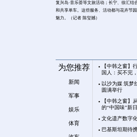
复兴岛·音乐荟等文旅活动；长宁、徐汇结
和共享单车。这些服务、活动都与花卉节园
魅力。（记者 陈玺撼）
为您推荐
【中韩之窗】行
国人：买不完
新闻
以沙为媒 筑梦
圆满举行
军事
【中韩之窗】从
的“中国味”新
娱乐
文化遗产数字
体育
巴基斯坦期待