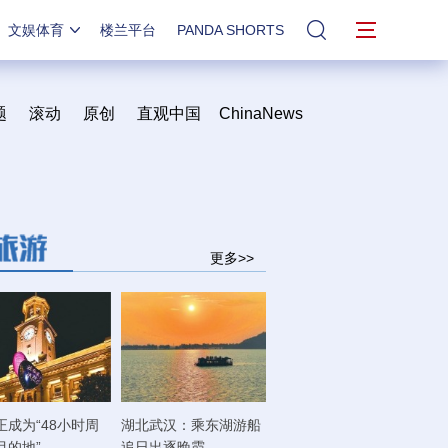
文娱体育
楼兰平台
PANDA SHORTS
站内搜索
题
滚动
原创
直观中国
ChinaNews
更多>>
正成为“48小时周
湖北武汉：乘东湖游船
目的地”
追日出逐晚霞