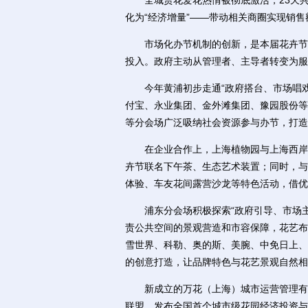
全城赏花爱花热情被彻底激活，23天共有2
化为“经济增量”——带动相关商圈实现销售额
市场化办节机制的创新，是本届花卉节最
投入。政府主动从管理者、主导者转变为服
今年黄浦初步走通“政府搭台、市场唱戏”
付宝、永业集团、金外滩集团、豫园股份等
等分会场广泛吸纳社会资源参与办节，打造
在企业合作上，上海植物园与上海西岸美高梅
卉节联名下午茶、生态艺术装置；同时，与
体验、车友花间露营沙龙等特色活动，借优
浦东分会场积极探索“政府引导、市场主导
责公共空间的景观营造和市容保障，花艺布
雪世界、科勒、奥的斯、美腕、中免日上、
的创意打造，让品牌特色与花艺景观自然相
新成立的万花（上海）城市运营管理有限
联盟，发布全国首个城市级花园经济投资与