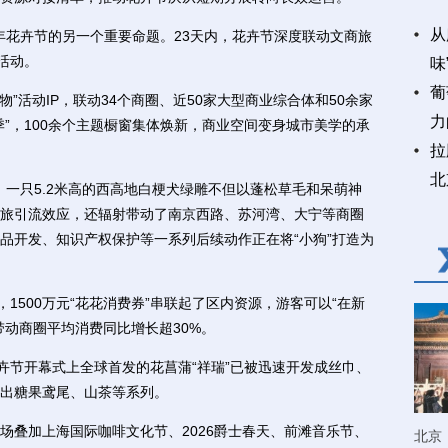
从
年花卉节的另一个重要命题。23天内，花卉节深度联动文商旅
活动。
味
葡
”活动IP，联动34个商圈、近50家大型商业综合体和50余家
力
”，100余个主题橱窗集体焕新，商业空间变身城市美学的承
拉
北
。一只5.2米高的西高地白梗犬绿雕不但以蓬松草毛和呆萌神
旅引流效应，还辐射带动了南京西路、苏河湾、大宁等商圈
品开发、知识产权保护等一系列后续动作正在将“小狗”打造为
500万元“花花消费券”串联起了区内资源，游客可以“在新
带动商圈平均消费同比增长超30%。
节开幕式上全球首发的花菖蒲“祥瑞”已被迅速开发成丝巾、
出糖果鸢尾、山茶等系列。
叠加上海国际咖啡文化节、2026爵士春天、前滩音乐节、
北京