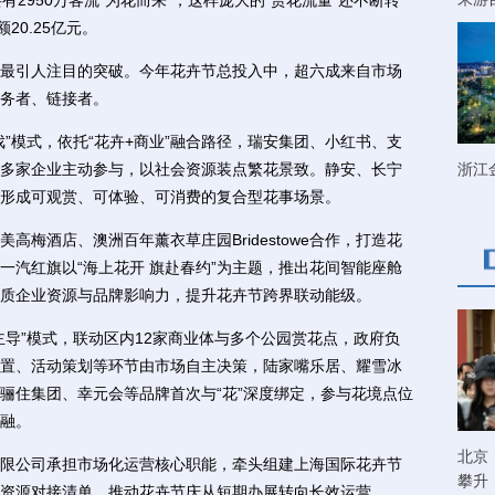
950万客流“为花而来”，这样庞大的“赏花流量”还不断转
20.25亿元。
引人注目的突破。今年花卉节总投入中，超六成来自市场
务者、链接者。
模式，依托“花卉+商业”融合路径，瑞安集团、小红书、支
多家企业主动参与，以社会资源装点繁花景致。静安、长宁
浙江
形成可观赏、可体验、可消费的复合型花事场景。
酒店、澳洲百年薰衣草庄园Bridestowe合作，打造花
一汽红旗以“海上花开 旗赴春约”为主题，推出花间智能座舱
质企业资源与品牌影响力，提升花卉节跨界联动能级。
”模式，联动区内12家商业体与多个公园赏花点，政府负
置、活动策划等环节由市场自主决策，陆家嘴乐居、耀雪冰
骊住集团、幸元会等品牌首次与“花”深度绑定，参与花境点位
融。
北京
公司承担市场化运营核心职能，牵头组建上海国际花卉节
攀升
资源对接清单，推动花卉节庆从短期办展转向长效运营。