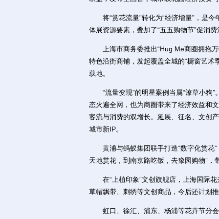
将“赏花流量”转化为“经济增量”，是今
体展资源要素，叠加了“五五购物节”促消费
上海市商务委推出“Hug Me商圈拥抱万物
特色沿街商铺，发起覆盖全城的“橱窗艺术季
载地。
“流量变现”的明星案例当属“潦草小狗”
态火遍全网，也为商圈带来了经济效益和文
客流与消费的双增长。延展、征名、文创产
城市新IP。
黄浦与蚂蚁集团联手打造“数字化赏花”，1
天地赏花，到南京路吃饭，去豫园购物”，
在“上植印象”文创旗舰店，上海国际花卉
草帽飘带、刺绣等文创商品，今后还计划推
虹口、徐汇、浦东、杨浦等花卉节分会场