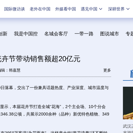
国际微访谈
老外在中国
外媒看中国
遇见中国
深耕世界
创新
我是中国控
名城会客厅
一带一路
图说城市
专
花卉节带动销售额超20亿元
编辑：韩嘉慧
更多
10日落幕，交出了一份兼具话题热度、产业深度、城市温度与
，本届花卉节打造全城“花海”，2个主会场、10个分会
46.38公顷，共展示2000余种（品种）新优特色植物、349
武汉
末游