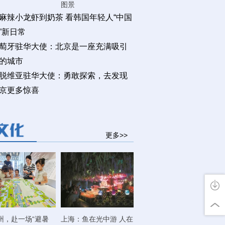
图景
麻辣小龙虾到奶茶 看韩国年轻人“中国
”新日常
萄牙驻华大使：北京是一座充满吸引
的城市
脱维亚驻华大使：勇敢探索，去发现
京更多惊喜
更多>>
州，赴一场“避暑
上海：鱼在光中游 人在