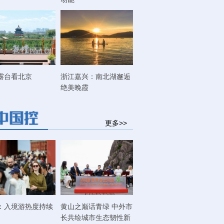
露台看北京
浙江嘉兴：南北湖邂逅
绝美晚霞
更多>>
：入境游热度持续
黄山之巅话青绿 中外市
长共绘城市生态韧性新