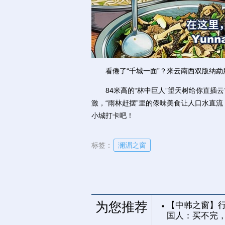
看倦了“千城一面”？来云南西双版纳勐
84米高的“林中巨人”望天树给你直插云
激，“雨林赶摆”里的傣味美食让人口水直
小城打卡吧！
标签：
澜湄之窗
为您推荐
【中韩之窗】行
国人：买不完