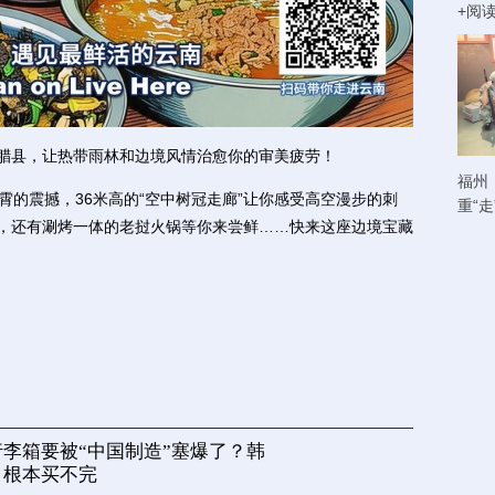
+阅
腊县，让热带雨林和边境风情治愈你的审美疲劳！
福州
霄的震撼，36米高的“空中树冠走廊”让你感受高空漫步的刺
重“
流，还有涮烤一体的老挝火锅等你来尝鲜……快来这座边境宝藏
李箱要被“中国制造”塞爆了？韩
，根本买不完