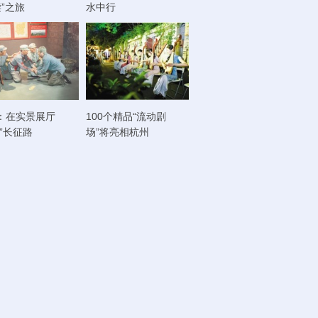
读”之旅
水中行
：在实景展厅
100个精品“流动剧
走”长征路
场”将亮相杭州