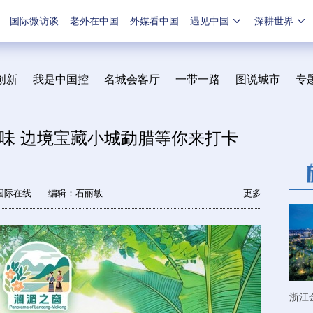
国际微访谈
老外在中国
外媒看中国
遇见中国
深耕世界
创新
我是中国控
名城会客厅
一带一路
图说城市
专
味 边境宝藏小城勐腊等你来打卡
国际在线
编辑：石丽敏
更多
浙江