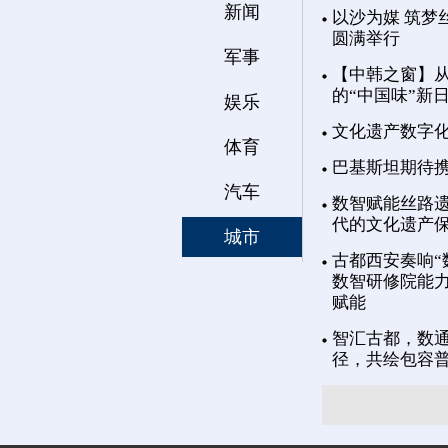
新闻
以沙为媒 筑梦
圆满举行
军事
【中韩之窗】从
的“中国味”新
娱乐
文化遗产数字
体育
巴基斯坦期待
汽车
数智赋能丝路遗
代的文化遗产
城市
古都西安奏响“
数智研修院能力
赋能
智汇古都，数通
径，共绘包容