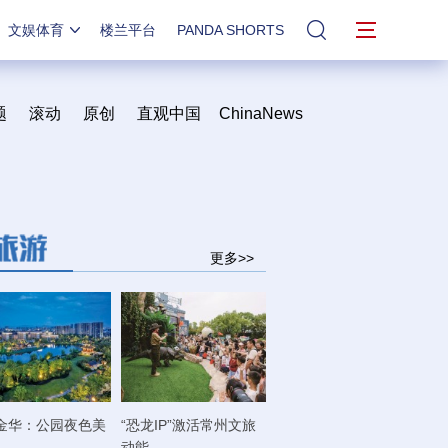
文娱体育
楼兰平台
PANDA SHORTS
站内搜索
题
滚动
原创
直观中国
ChinaNews
更多>>
金华：公园夜色美
“恐龙IP”激活常州文旅
动能