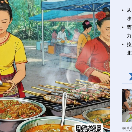
从
味
葡
力
拉
北
来贵