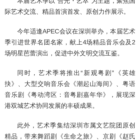
本届艺术季以“合光・艺萃”为主题，聚焦国
际艺术交流、精品首演首发、原创力作展示。
今年适逢APEC会议在深圳举办，本届艺术
季引进世界名团名家，献上4场精品音乐会及2
场明星芭蕾演出，促进中外文明交流互鉴。
同时，艺术季将推出“新观粤剧”《英雄
抉》、大型交响音乐会《潮起山海间》、粤语
音乐剧《粤动湾区：音粤剧嘉年华》，展现深
港双城艺术协同发展的丰硕成果。
此外，艺术季集结深圳市属文艺院团原创
精品，带来舞蹈剧《生命之旅》、京剧《赵氏