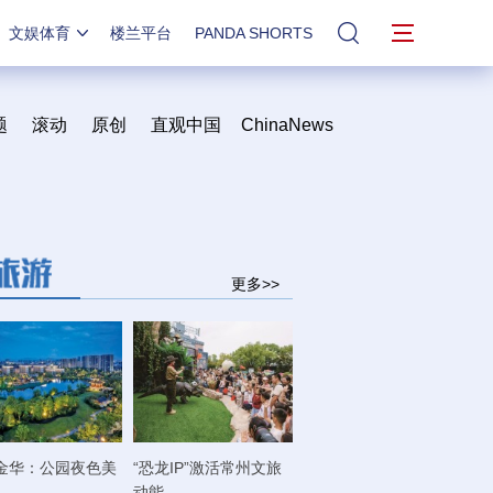
文娱体育
楼兰平台
PANDA SHORTS
站内搜索
题
滚动
原创
直观中国
ChinaNews
更多>>
金华：公园夜色美
“恐龙IP”激活常州文旅
动能