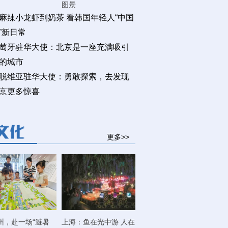
图景
麻辣小龙虾到奶茶 看韩国年轻人“中国
”新日常
萄牙驻华大使：北京是一座充满吸引
的城市
脱维亚驻华大使：勇敢探索，去发现
京更多惊喜
更多>>
州，赴一场“避暑
上海：鱼在光中游 人在