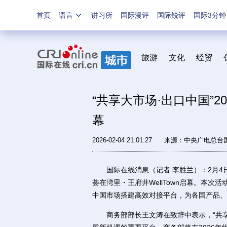
首页
语言
讲习所
国际漫评
国际锐评
国际3分钟
旅游
文化
经贸
“共享大市场·出口中国”
幕
2026-02-04 21:01:27
来源：中央广电总台
国际在线消息（记者 李胜兰）：2月4日，
荟在湾里・王府井WellTown启幕。本
中国市场搭建高效对接平台，为各国产品、
商务部部长王文涛在致辞中表示，“共享