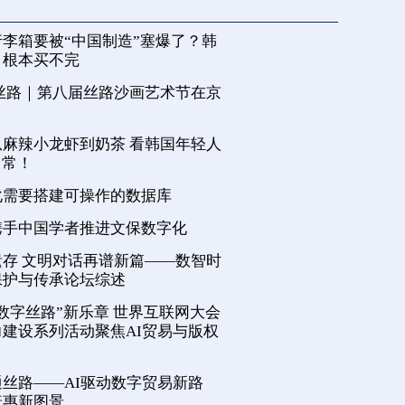
李箱要被“中国制造”塞爆了？韩
，根本买不完
丝路｜第八届丝路沙画艺术节在京
麻辣小龙虾到奶茶 看韩国年轻人
日常！
化需要搭建可操作的数据库
携手中国学者推进文保数字化
存 文明对话再谱新篇——数智时
保护与传承论坛综述
数字丝路”新乐章 世界互联网大会
建设系列活动聚焦AI贸易与版权
丝路——AI驱动数字贸易新路
普惠新图景