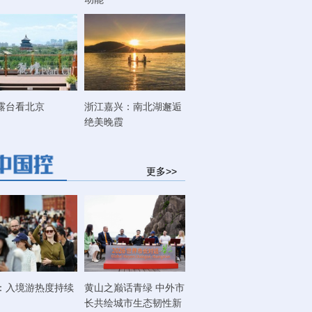
露台看北京
浙江嘉兴：南北湖邂逅
绝美晚霞
更多>>
：入境游热度持续
黄山之巅话青绿 中外市
长共绘城市生态韧性新