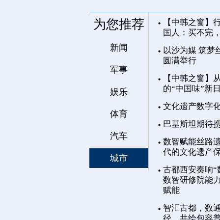
为您推荐
【中韩之窗】行
国人：买不完
新闻
以沙为媒 筑梦
圆满举行
军事
【中韩之窗】从
的“中国味”新
娱乐
文化遗产数字
体育
巴基斯坦期待
汽车
数智赋能丝路遗
代的文化遗产
城市
古都西安奏响“
数智研修院能力
赋能
智汇古都，数通
径，共绘包容