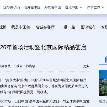
国际微访谈
老外在中国
外媒看中国
遇见中国
深耕世界
创新
我是中国控
名城会客厅
一带一路
图说城市
专
2026年首场活动暨北京国际精品荟启
国际在线
编辑：韩嘉慧
更多
“共享大市场·出口中国”2026年首场活动暨北京国际精品
次活动由商务部与北京市政府共同主办，旨在为全球优质商品进入
服务出口到我国提供更广阔机遇。
大市场・出口中国”是中国积极扩大进口、与全球共享中国发
浙江