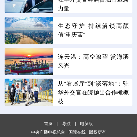
力量
生态守护 持续解锁高颜
值“重庆蓝”
连云港：高空瞭望 赏海滨
风光
从“看展厅”到“谈落地”：驻
华外交官在皖抛出合作橄榄
枝
首页
|
导航
|
电脑版
中央广播电视总台
国际在线
版权所有