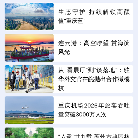
生态守护 持续解锁高颜
值“重庆蓝”
连云港：高空瞭望 赏海滨
风光
从“看展厅”到“谈落地”：驻
华外交官在皖抛出合作橄榄
枝
重庆机场2026年旅客吞吐
量突破3000万人次
“入遗”廿九载 苏州古典园林