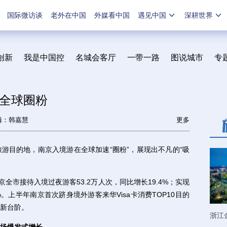
国际微访谈
老外在中国
外媒看中国
遇见中国
深耕世界
创新
我是中国控
名城会客厅
一带一路
图说城市
专
全球圈粉
辑：韩嘉慧
更多
目的地，南京入境游在全球加速“圈粉”，展现出不凡的“吸
市接待入境过夜游客53.2万人次，同比增长19.4%；实现
%。上半年南京首次跻身境外游客来华Visa卡消费TOP10目的
新台阶。
浙江