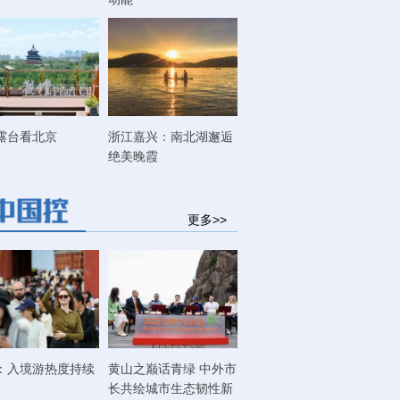
露台看北京
浙江嘉兴：南北湖邂逅
绝美晚霞
更多>>
：入境游热度持续
黄山之巅话青绿 中外市
长共绘城市生态韧性新