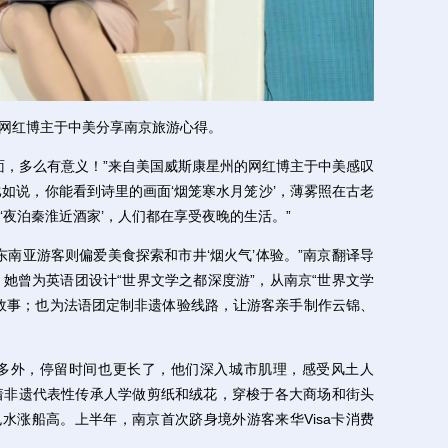
网红博主于中美分享南京旅游心得。
，多么有意义！”来自美国威斯康星州的网红博主于中美感叹
比如说，你能看到诗里的画面‘烟笼寒水月笼沙’，薄雾照在古老
夜泊秦淮近酒家’，人们都在享受夜晚的生活。”
亚游客则偏爱美食探索和市井‘烟火气’体验。”南京翻译导
她曾为英语团设计“世界文学之都深度游”，从南京“世界文学
故事；也为法语团定制非遗体验线路，让游客亲手制作云锦、
外，停留时间也更长了，他们深入城市肌理，感受风土人
着非遗代表性传承人学做剪纸和绒花，穿梭于各大商场和街头
也水涨船高。上半年，南京首次跻身境外游客来华Visa卡消费