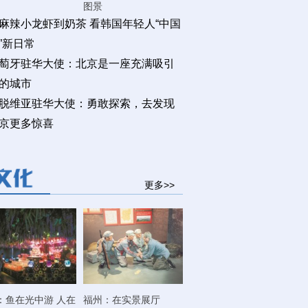
图景
麻辣小龙虾到奶茶 看韩国年轻人“中国
”新日常
萄牙驻华大使：北京是一座充满吸引
的城市
脱维亚驻华大使：勇敢探索，去发现
京更多惊喜
更多>>
：鱼在光中游 人在
福州：在实景展厅