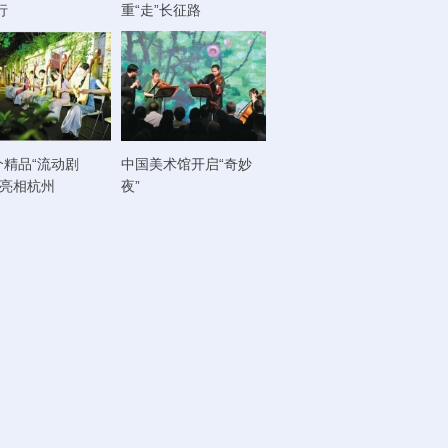
行
重“走”长征路
个精品“流动剧
中国美术馆开启“奇妙
将亮相杭州
夜”