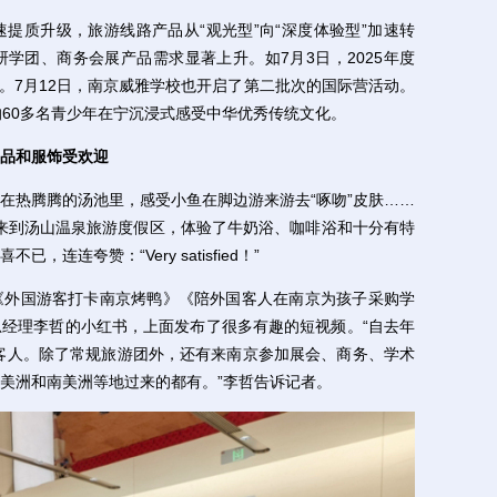
质升级，旅游线路产品从“观光型”向“深度体验型”加速转
学团、商务会展产品需求显著上升。如7月3日，2025年度
幕。7月12日，南京威雅学校也开启了第二批次的国际营活动。
的60多名青少年在宁沉浸式感受中华优秀传统文化。
产品和服饰受欢迎
热腾腾的汤池里，感受小鱼在脚边游来游去“啄吻”皮肤……
游团来到汤山温泉旅游度假区，体验了牛奶浴、咖啡浴和十分有特
连连夸赞：“Very satisfied！”
外国游客打卡南京烤鸭》《陪外国客人在南京为孩子采购学
经理李哲的小红书，上面发布了很多有趣的短视频。“自去年
的客人。除了常规旅游团外，还有来南京参加展会、商务、学术
美洲和南美洲等地过来的都有。”李哲告诉记者。