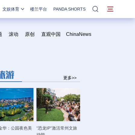
文娱体育
楼兰平台
PANDA SHORTS
站内搜索
题
滚动
原创
直观中国
ChinaNews
更多>>
金华：公园夜色美
“恐龙IP”激活常州文旅
动能