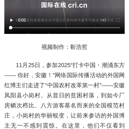
视频制作：靳浩哲
11月25日，参加2025“打卡中国・潮涌东方
—— 你好，安徽！”网络国际传播活动的外国网
红博主们走进了“中国农村改革第一村”——安徽
凤阳县小岗村。从昔日的贫困村落，到如今厂
房鳞次栉比、八方游客慕名而来的全国模范村
庄，小岗村的华丽蜕变，让前来参访的外国博
主无一不感到震惊。在这里，他们不仅看到