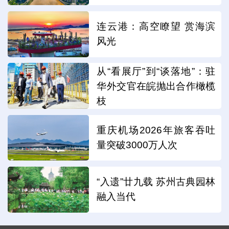
连云港：高空瞭望 赏海滨
风光
从“看展厅”到“谈落地”：驻
华外交官在皖抛出合作橄榄
枝
重庆机场2026年旅客吞吐
量突破3000万人次
“入遗”廿九载 苏州古典园林
融入当代