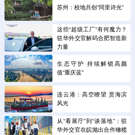
苏州：校地共创“同里诗光”
这些“超级工厂”有何魔力？
驻华外交官解码合肥智造新
力量
生态守护 持续解锁高颜
值“重庆蓝”
连云港：高空瞭望 赏海滨
风光
从“看展厅”到“谈落地”：驻
华外交官在皖抛出合作橄榄