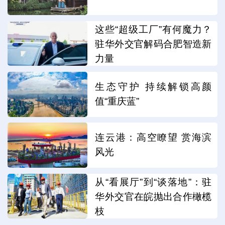
这些“超级工厂”有何魔力？
驻华外交官解码合肥智造新
力量
生态守护 持续解锁高颜
值“重庆蓝”
连云港：高空瞭望 赏海滨
风光
从“看展厅”到“谈落地”：驻
华外交官在皖抛出合作橄榄
枝