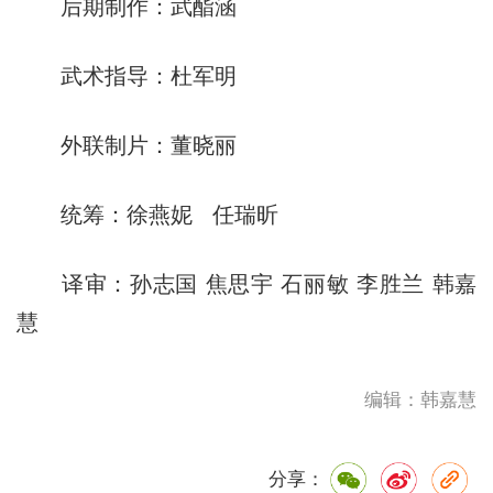
后期制作：武酯涵
武术指导：杜军明
外联制片：董晓丽
统筹：徐燕妮 任瑞昕
译审：孙志国 焦思宇 石丽敏 李胜兰 韩嘉
慧
编辑：韩嘉慧
分享：