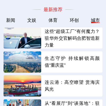
最新推荐
新闻
文娱
体育
环创
城市
这些“超级工厂”有何魔力？
驻华外交官解码合肥智造新
力量
生态守护 持续解锁高颜
值“重庆蓝”
连云港：高空瞭望 赏海滨
风光
从“看展厅”到“谈落地”：驻