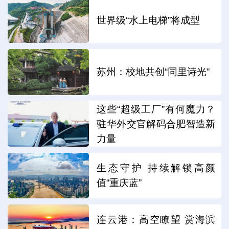
世界级“水上电梯”将成型
苏州：校地共创“同里诗光”
这些“超级工厂”有何魔力？
驻华外交官解码合肥智造新
力量
生态守护 持续解锁高颜
值“重庆蓝”
连云港：高空瞭望 赏海滨