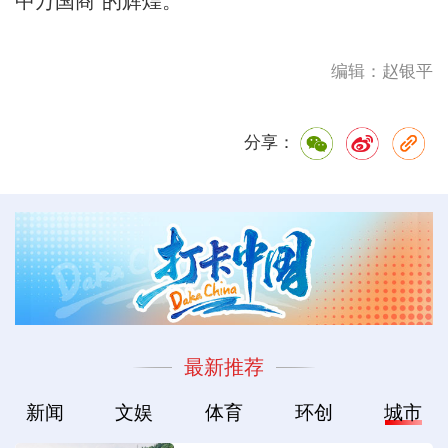
中万国商”的辉煌。
编辑：赵银平
分享：
最新推荐
新闻
文娱
体育
环创
城市