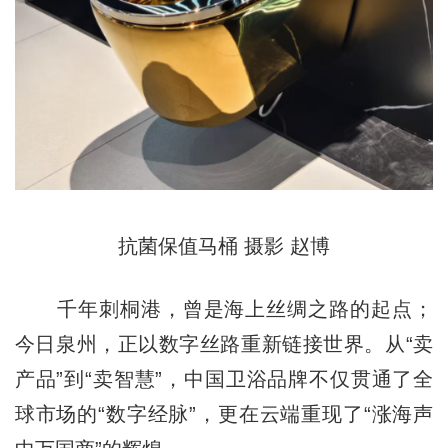
抗菌保值马桶
摄影 赵博
千年刺桐港，曾是海上丝绸之路的起点；
今日泉州，正以数字丝路重新链接世界。从“卖
产品”到“卖智慧”，中国卫浴品牌不仅贯通了全
球市场的“数字经脉”，更在云端重现了“涨海声