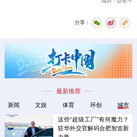
编辑：赵银平
分享：
最新推荐
新闻
文娱
体育
环创
城市
这些“超级工厂”有何魔力？
驻华外交官解码合肥智造新