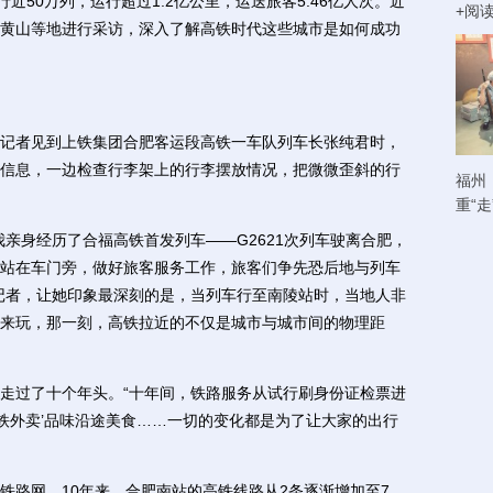
50万列，运行超过1.2亿公里，运送旅客5.46亿人次。近
+阅
黄山等地进行采访，深入了解高铁时代这些城市是如何成功
者见到上铁集团合肥客运段高铁一车队列车长张纯君时，
信息，一边检查行李架上的行李摆放情况，把微微歪斜的行
福州
重“
身经历了合福高铁首发列车——G2621次列车驶离合肥，
站在车门旁，做好旅客服务工作，旅客们争先恐后地与列车
记者，让她印象最深刻的是，当列车行至南陵站时，当地人非
来玩，那一刻，高铁拉近的不仅是城市与城市间的物理距
过了十个年头。“十年间，铁路服务从试行刷身份证检票进
高铁外卖’品味沿途美食……一切的变化都是为了让大家的出行
路网。10年来，合肥南站的高铁线路从2条逐渐增加至7