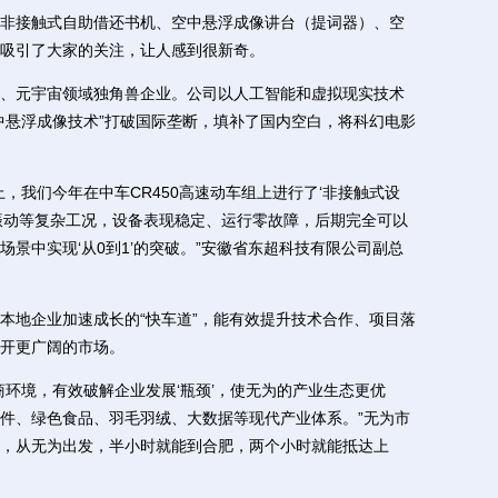
接触式自助借还书机、空中悬浮成像讲台（提词器）、空
吸引了大家的关注，让人感到很新奇。
元宇宙领域独角兽企业。公司以人工智能和虚拟现实技术
中悬浮成像技术”打破国际垄断，填补了国内空白，将科幻电影
我们今年在中车CR450高速动车组上进行了‘非接触式设
振动等复杂工况，设备表现稳定、运行零故障，后期完全可以
景中实现‘从0到1’的突破。”安徽省东超科技有限公司副总
地企业加速成长的“快车道”，能有效提升技术合作、项目落
开更广阔的市场。
境，有效破解企业发展‘瓶颈’，使无为的产业生态更优
件、绿色食品、羽毛羽绒、大数据等现代产业体系。”无为市
，从无为出发，半小时就能到合肥，两个小时就能抵达上