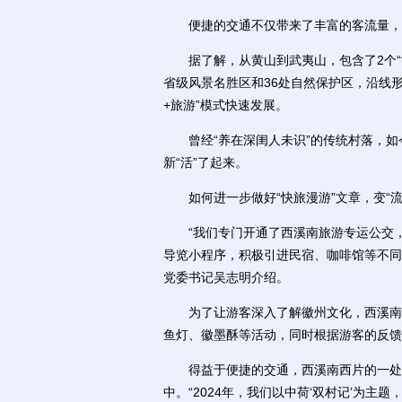
便捷的交通不仅带来了丰富的客流量，也
据了解，从黄山到武夷山，包含了2个“世
省级风景名胜区和36处自然保护区，沿线
+旅游”模式快速发展。
曾经“养在深闺人未识”的传统村落，如今
新“活”了起来。
如何进一步做好“快旅漫游”文章，变“流量
“我们专门开通了西溪南旅游专运公交，10
导览小程序，积极引进民宿、咖啡馆等不同
党委书记吴志明介绍。
为了让游客深入了解徽州文化，西溪南景
鱼灯、徽墨酥等活动，同时根据游客的反馈
得益于便捷的交通，西溪南西片的一处秘
中。“2024年，我们以中荷‘双村记’为主