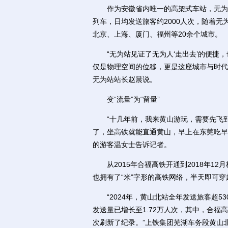
作为安徽省内唯一的高架式车站，无为站于
列车，日均发送旅客约2000人次，随着无
北京、上海、厦门、福州等20余个城市。
“无为站见证了无为人‘走出去’的便捷，
仅是物理空间的位移，更是这座城市与时代
无为站站长赵晨说。
变“流量”为“留量”
“十几年前，我来黄山游玩，需要先飞到
了，坐高铁就能直通黄山，早上在东莞吃早
的游客温女士告诉记者。
从2015年合福高铁开通到2018年12
也拥有了“米”字形的高铁网络，半天即可穿
“2024年，黄山北站全年发送旅客超53
发送量已增长至1.72万人次，其中，合福高
次刷新了纪录。”上铁集团芜湖车务段黄山