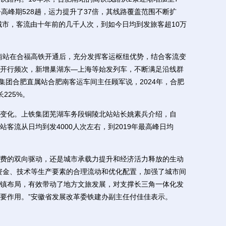
高峰期528趟，运力提升了37倍，其线路覆盖范围不断扩
城市，客流由十年前的几千人次，到如今日均到发旅客超10万
站在合福高铁开通后，充分发挥客运枢纽优势，结合客流变
开行频次，新增巢湖东—上海等始发列车，不断满足沿线群
铁集团合肥直属站合肥南客运车间主任顾军说，2024年，合肥
长225%。
化。上铁集团芜湖车务段铜陵北站站长姚素兵介绍，自
北站客流从日均到发4000人次左右，到2019年最高峰日均
的双向驱动，还是城市承载力提升和经济活力释放的生动
资金、技术等生产要素的合理流动和优化配置，加强了城市间
镇布局，有效带动了地方文旅发展，对支撑长三角一体化发
要作用。”安徽省发展改革委铁建办副主任付佳佳表示。