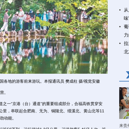
从
味
葡
力
拉
北
国各地的游客前来游玩。本报通讯员 樊成柱 摄/视觉安徽
运营。
之一“京港（台）通道”的重要组成部分，合福高铁贯穿安
4公里，串联起合肥南、无为、铜陵北、绩溪北、黄山北等11
劲动能。
来贵