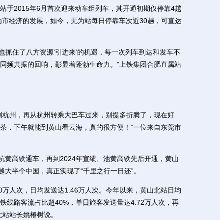
2015年6月首次迎来动车组列车，其开通初期仅停靠4趟
为市经济的发展，如今，无为站每日停靠车次近30趟，可直达
也抓住了八方资源‘引进来’的机遇，每一次列车到达和发车不
同频共振的回响，彰显着蓬勃生命力。”上铁集团合肥直属站
杭州，再从杭州转乘大巴车过来，别提多折腾了，现在好
茶，下午就能到黄山看云海，真的很方便！”一位来自东莞市
月杭黄高铁通车，再到2024年宣绩、池黄高铁先后开通，黄山
越大半个中国，真正实现了“千里之行一日还”。
0万人次，日均发送达1.46万人次。今年以来，黄山北站日均
铁线路客流占比超40%，单日旅客发送量达4.72万人次，再
北站站长姚椿树说。