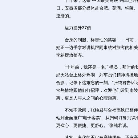
十年来，这条“中国最美高铁”列车已开行近
日，安徽省部分媒体赴合肥、芜湖、铜陵、
逆袭的。
运力提升37倍
合身的制服、标志性的笑容……日前，记
她正一边手拿对讲机跟同事核对旅客的相关
李箱摆放整齐。
“十年前，我还是一名广播员，那时的我亲
那天站台上格外热闹，列车员们精神抖擞地
合影，记录下这难忘的一刻。”张纯君告诉
常热情地跟他们打招呼，欢迎他们常到南陵
离，更是人与人之间的心理距离。
不知不觉间，张纯君与合福高铁已相伴走
站到全面推广‘电子客票’、从扫码订餐到‘
更省心、更便捷、更舒心。”张纯君说。
其实，变化的不仅有高铁服务，还有高铁