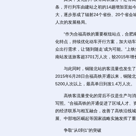
条，开行列车由建站之初的14趟增加至如今
大，逐步形成了辐射24个省份、20个省会
人次的发展格局。
“作为合福高铁的重要枢纽站点，合肥南
化特点，持续优化动车开行方案，加大动车
众出行需求，让‘随到随走’成为可能。”上
南站发送旅客超3701万人次，较2015年增
与此同时，铜陵北站的客流量也发生了变
2015年6月28日合福高铁开通以来，铜陵
5200人次以上，最高单日到发1.4万人次。
高铁客流量变化的背后不仅是生产与消费
写照。“合福高铁的开通促进了区域人才、
的经济联系与相互融合，改善了高铁沿线城
展、中部地区崛起等国家战略实施发挥了重
争取“从0到1”的突破