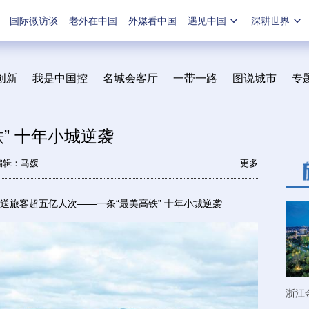
国际微访谈
老外在中国
外媒看中国
遇见中国
深耕世界
创新
我是中国控
名城会客厅
一带一路
图说城市
专
” 十年小城逆袭
编辑：马媛
更多
客超五亿人次——一条“最美高铁” 十年小城逆袭
浙江