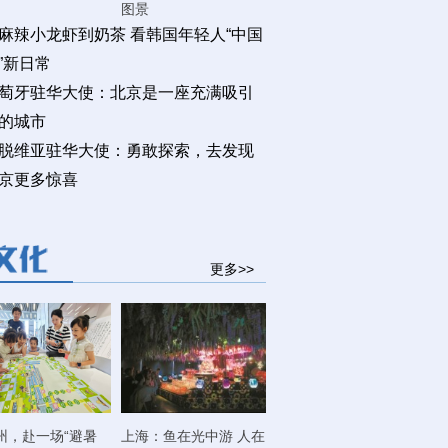
图景
麻辣小龙虾到奶茶 看韩国年轻人“中国
”新日常
萄牙驻华大使：北京是一座充满吸引
的城市
脱维亚驻华大使：勇敢探索，去发现
京更多惊喜
更多>>
州，赴一场“避暑
上海：鱼在光中游 人在