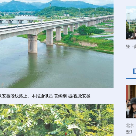
登上
安徽段线路上。本报通讯员 黄纲纲 摄/视觉安徽
北京
攀升