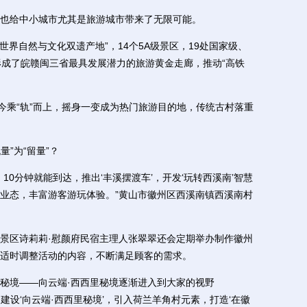
给中小城市尤其是旅游城市带来了无限可能。
界自然与文化双遗产地”，14个5A级景区，19处国家级、
形成了皖赣闽三省最具发展潜力的旅游黄金走廊，推动“高铁
乘“轨”而上，摇身一变成为热门旅游目的地，传统古村落重
”为“留量”？
分钟就能到达，推出‘丰溪摆渡车’，开发‘玩转西溪南’智慧
业态，丰富游客游玩体验。”黄山市徽州区西溪南镇西溪南村
区诗莉莉·慰颜府民宿主理人张翠翠还会定期举办制作徽州
适时调整活动的内容，不断满足顾客的需求。
境——向云端·西西里秘境逐渐进入到大家的视野
题，建设‘向云端·西西里秘境’，引入荷兰羊角村元素，打造‘在徽