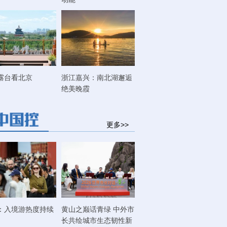
露台看北京
浙江嘉兴：南北湖邂逅
绝美晚霞
更多>>
：入境游热度持续
黄山之巅话青绿 中外市
长共绘城市生态韧性新