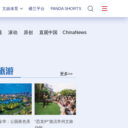
文娱体育
楼兰平台
PANDA SHORTS
站内搜索
题
滚动
原创
直观中国
ChinaNews
更多>>
金华：公园夜色美
“恐龙IP”激活常州文旅
动能