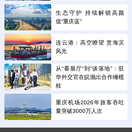
生态守护 持续解锁高颜
值“重庆蓝”
连云港：高空瞭望 赏海滨
风光
从“看展厅”到“谈落地”：驻
华外交官在皖抛出合作橄榄
枝
重庆机场2026年旅客吞吐
量突破3000万人次