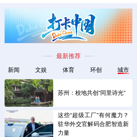
最新推荐
新闻
文娱
体育
环创
城市
苏州：校地共创“同里诗光”
这些“超级工厂”有何魔力？
驻华外交官解码合肥智造新
力量