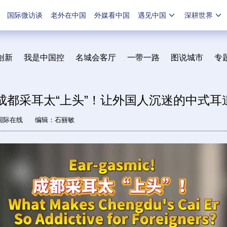
国际微访谈
老外在中国
外媒看中国
遇见中国
深耕世界
创新
我是中国控
名城会客厅
一带一路
图说城市
专
成都采耳太“上头”！让外国人沉迷的中式耳
国际在线
编辑：石丽敏