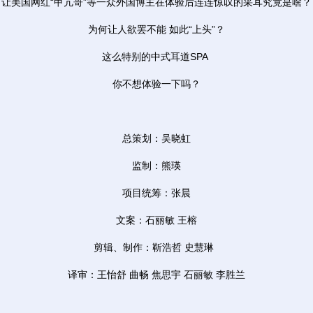
让美国网红“甲亢哥”等一众外国博主在体验后连连惊叹的采耳究竟是啥？
为何让人欲罢不能 如此“上头”？
这么特别的中式耳道SPA
你不想体验一下吗？
总策划：吴晓虹
监制：熊瑛
项目统筹：张晨
文案：石丽敏 王榕
剪辑、制作：靳浩哲 史慧琳
译审：王怡舒 曲畅 焦思宇 石丽敏 李胜兰