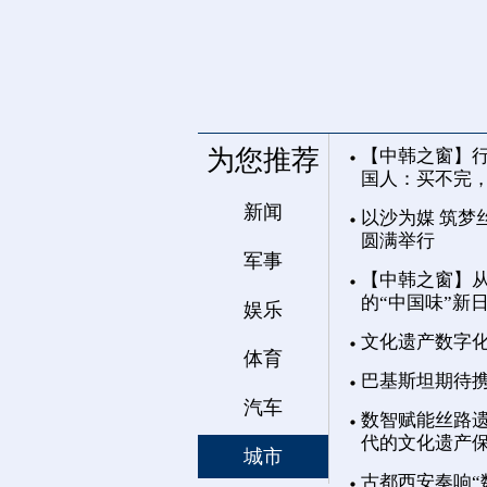
为您推荐
【中韩之窗】行
国人：买不完
新闻
以沙为媒 筑梦
圆满举行
军事
【中韩之窗】从
的“中国味”新
娱乐
文化遗产数字
体育
巴基斯坦期待
汽车
数智赋能丝路遗
代的文化遗产
城市
古都西安奏响“