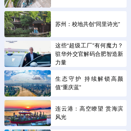
苏州：校地共创“同里诗光”
这些“超级工厂”有何魔力？
驻华外交官解码合肥智造新
力量
生态守护 持续解锁高颜
值“重庆蓝”
连云港：高空瞭望 赏海滨
风光