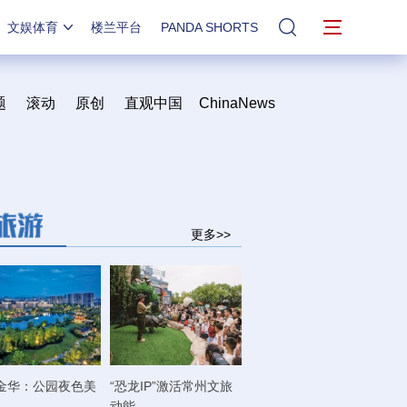
文娱体育
楼兰平台
PANDA SHORTS
站内搜索
题
滚动
原创
直观中国
ChinaNews
更多>>
金华：公园夜色美
“恐龙IP”激活常州文旅
动能