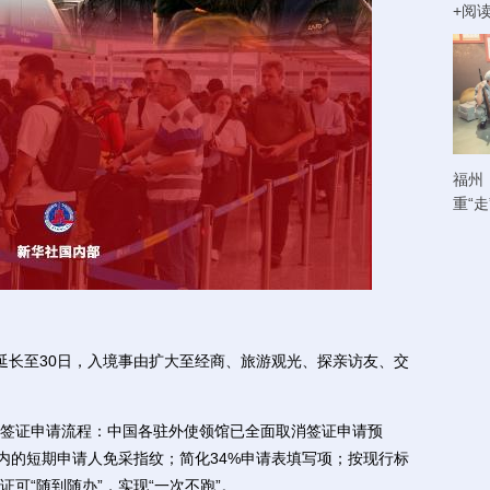
+阅
福州
重“
日延长至30日，入境事由扩大至经商、旅游观光、探亲访友、交
证申请流程：中国各驻外使领馆已全面取消签证申请预
以内的短期申请人免采指纹；简化34%申请表填写项；按现行标
证可“随到随办”，实现“一次不跑”。