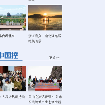
露台看北京
浙江嘉兴：南北湖邂逅
绝美晚霞
更多>>
：入境游热度持续
黄山之巅话青绿 中外市
长共绘城市生态韧性新