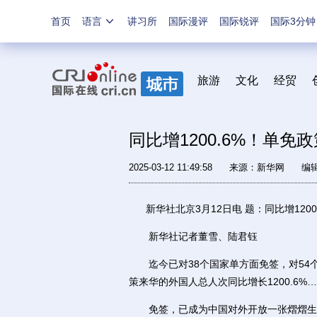
首页
语言
讲习所
国际漫评
国际锐评
国际3分钟
旅游
文化
经贸
同比增1200.6%！单免
2025-03-12 11:49:58
来源：
新华网
编
新华社北京3月12日电 题：同比增1200
新华社记者董雪、陆君钰
迄今已对38个国家单方面免签，对54个国
策来华的外国人总人次同比增长1200.6%
免签，已成为中国对外开放一张熠熠生辉