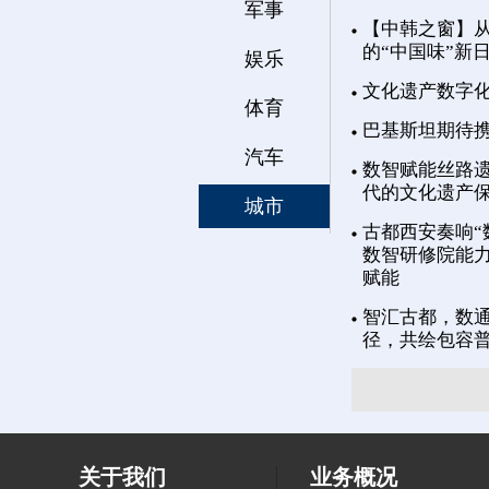
军事
【中韩之窗】从
的“中国味”新
娱乐
文化遗产数字
体育
巴基斯坦期待
汽车
数智赋能丝路遗
代的文化遗产
城市
古都西安奏响“
数智研修院能力
赋能
智汇古都，数通
径，共绘包容
关于我们
业务概况