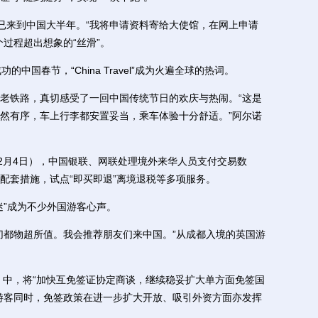
来到中国大半年。“我将申请资料寄给大使馆，在网上申请
过程超出想象的“丝滑”。
国春节，“China Travel”成为火遍全球的热词。
铁路，真切感受了一回中国传统节日的欢庆与热闹。“这是
然有序，车上行李都安置妥当，乘车体验十分舒适。”阿尔诺
月4日），中国银联、网联处理境外来华人员支付交易数
台配套措施，试点“即买即退”离境退税等多项服务。
”成为不少外国游客心声。
都物超所值。我会推荐朋友们来中国。”从成都入境的英国游
中，将“加快互免签证协定商谈，继续稳妥扩大单方面免签国
游客同时，免签政策在进一步扩大开放、吸引外资方面亦发挥