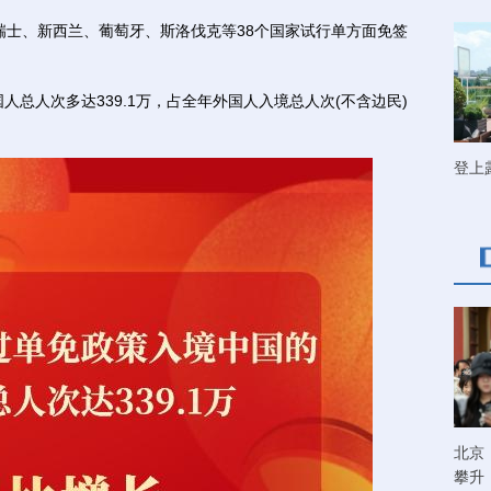
瑞士、新西兰、葡萄牙、斯洛伐克等38个国家试行单方面免签
总人次多达339.1万，占全年外国人入境总人次(不含边民)
登上
北京
攀升