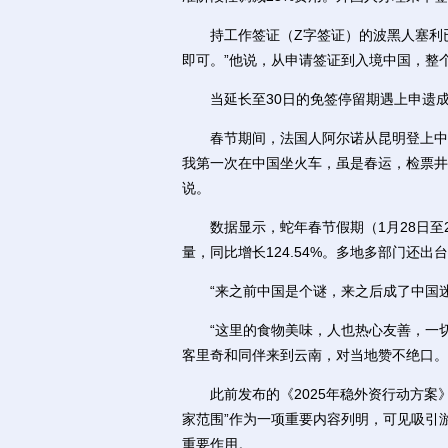
持工作签证（Z字签证）的波黑人塞利已
即可。”他说，从申请签证到入境中国，整个
当延长至30日的免签停留期遇上申遗成功的中
春节期间，法国人阿尔诺从昆明登上中老
我第一次在中国坐火车，虽是春运，检票井
说。
数据显示，蛇年春节假期（1月28日至2
量，同比增长124.54%。多地多部门还出
“来之前中国是个谜，来之后成了中国迷
“这里的食物美味，人也热心友善，一切
客里奇和同伴来到云南，对当地赞不绝口。
此前发布的《2025年稳外资行动方案》
家范围”作为一项重要内容列明，可见吸引
重要作用。