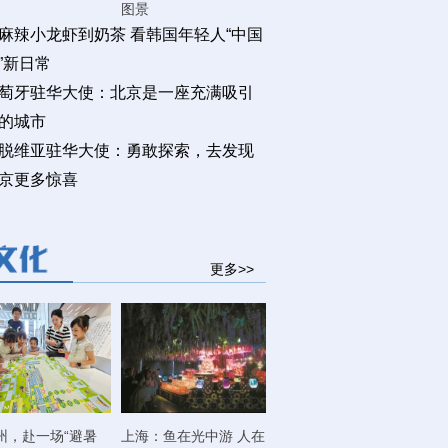
图景
麻辣小龙虾到奶茶 看韩国年轻人“中国
”新日常
萄牙驻华大使：北京是一座充满吸引
的城市
脱维亚驻华大使：勇敢探索，去发现
京更多惊喜
更多>>
州，赴一场“避暑
上海：鱼在光中游 人在