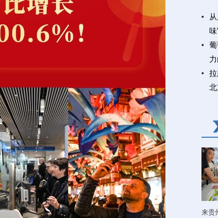
从
味
葡
力
拉
北
来贵