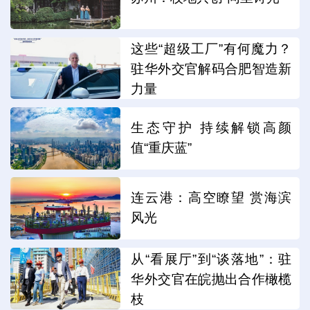
这些“超级工厂”有何魔力？
驻华外交官解码合肥智造新
力量
生态守护 持续解锁高颜
值“重庆蓝”
连云港：高空瞭望 赏海滨
风光
从“看展厅”到“谈落地”：驻
华外交官在皖抛出合作橄榄
枝