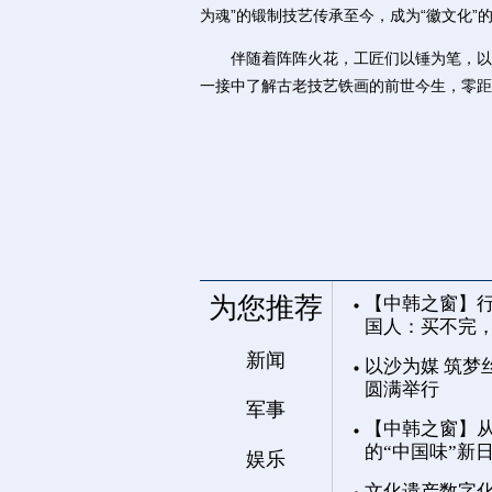
为魂”的锻制技艺传承至今，成为“徽文化”
伴随着阵阵火花，工匠们以锤为笔，以铁
一接中了解古老技艺铁画的前世今生，零距
为您推荐
【中韩之窗】行
国人：买不完
新闻
以沙为媒 筑梦
圆满举行
军事
【中韩之窗】从
的“中国味”新
娱乐
文化遗产数字