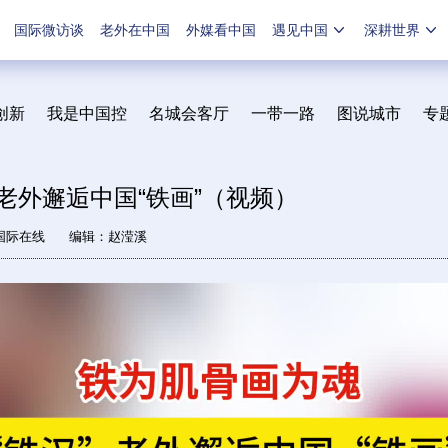
国际微访谈
老外在中国
外媒看中国
遇见中国
深耕世界
创新
我是中国控
名城会客厅
一带一路
图说城市
专
”老外邂逅中国“铁画”（视频）
国际在线
编辑：赵滢溪