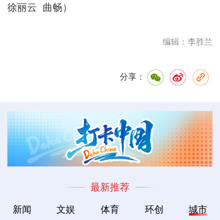
徐丽云 曲畅）
编辑：李胜兰
分享：
最新推荐
新闻
文娱
体育
环创
城市