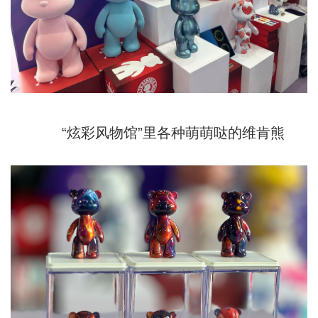
“炫彩风物馆”里各种萌萌哒的维肯熊