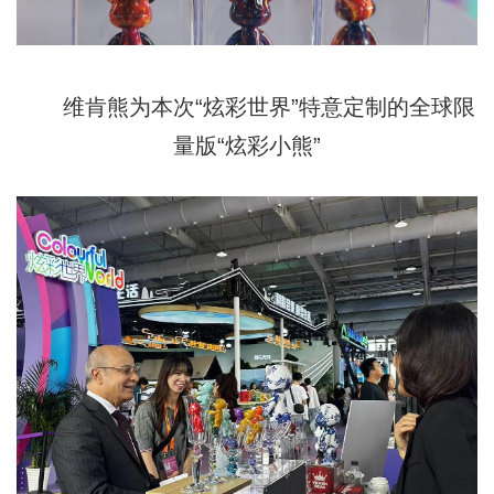
维肯熊为本次“炫彩世界”特意定制的全球限
量版“炫彩小熊”