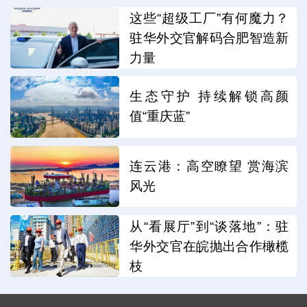
这些“超级工厂”有何魔力？
驻华外交官解码合肥智造新
力量
生态守护 持续解锁高颜
值“重庆蓝”
连云港：高空瞭望 赏海滨
风光
从“看展厅”到“谈落地”：驻
华外交官在皖抛出合作橄榄
枝